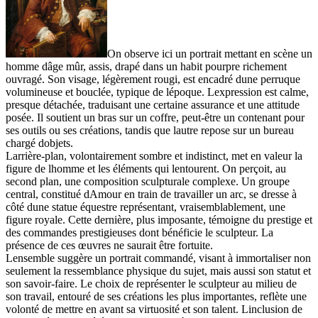
On observe ici un portrait mettant en scène un
homme dâge mûr, assis, drapé dans un habit pourpre richement
ouvragé. Son visage, légèrement rougi, est encadré dune perruque
volumineuse et bouclée, typique de lépoque. Lexpression est calme,
presque détachée, traduisant une certaine assurance et une attitude
posée. Il soutient un bras sur un coffre, peut-être un contenant pour
ses outils ou ses créations, tandis que lautre repose sur un bureau
chargé dobjets.
Larrière-plan, volontairement sombre et indistinct, met en valeur la
figure de lhomme et les éléments qui lentourent. On perçoit, au
second plan, une composition sculpturale complexe. Un groupe
central, constitué dAmour en train de travailler un arc, se dresse à
côté dune statue équestre représentant, vraisemblablement, une
figure royale. Cette dernière, plus imposante, témoigne du prestige et
des commandes prestigieuses dont bénéficie le sculpteur. La
présence de ces œuvres ne saurait être fortuite.
Lensemble suggère un portrait commandé, visant à immortaliser non
seulement la ressemblance physique du sujet, mais aussi son statut et
son savoir-faire. Le choix de représenter le sculpteur au milieu de
son travail, entouré de ses créations les plus importantes, reflète une
volonté de mettre en avant sa virtuosité et son talent. Linclusion de