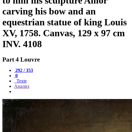
to him his sculpture Amor
carving his bow and an
equestrian statue of king Louis
XV, 1758. Canvas, 129 x 97 cm
INV. 4108
Part 4 Louvre
292 / 353
0
Texte
Анализ