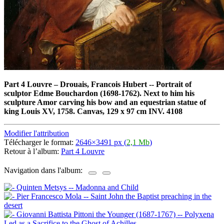
Part 4 Louvre
–
Drouais, Francois Hubert -- Portrait of
sculptor Edme Bouchardon (1698-1762). Next to him his
sculpture Amor carving his bow and an equestrian statue of
king Louis XV, 1758. Canvas, 129 x 97 cm INV. 4108
Modifier l'attribution
Télécharger le format:
2646×3491 px (
2,1 Mb
)
Retour à l’album:
Part 4 Louvre
Navigation dans l'album: