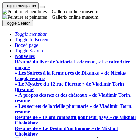
Toggle navigation
Toggle Search
Toggle menubar
Toggle fullscreen
Boxed page
Toggle Search
Nouvelles
Résumé du livre de Victoria Lederman, « Le calendrier
maya »
« Les Soirées à la ferme près de Dikanka » de Nicolas
Gogol, résumé
« Le Mystère du 12 rue Florette » de Vladimir Torin
(Résumé)
« À propos des nez et des châteaux » de Vladimir Torin,
résumé
« Les secrets de la vieille pharmacie » de Vladimir Torin,
résumé
Résumé de « Ils ont combattu pour leur pays » de Mikhaïl
Cholokhov
Résumé de « Le Destin d’un homme » de Mikhaïl
Cholokhov