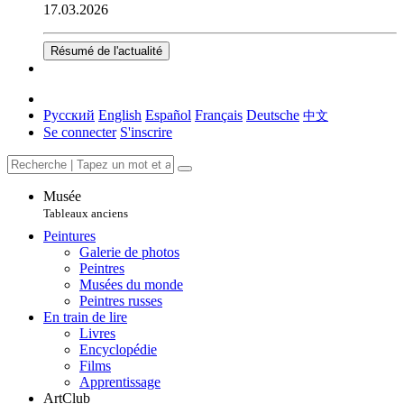
17.03.2026
Résumé de l'actualité
Русский
English
Español
Français
Deutsche
中文
Se connecter
S'inscrire
Musée
Tableaux anciens
Peintures
Galerie de photos
Peintres
Musées du monde
Peintres russes
En train de lire
Livres
Encyclopédie
Films
Apprentissage
ArtClub