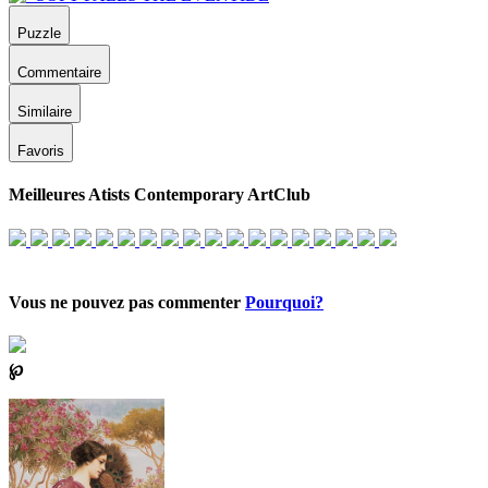
Puzzle
Commentaire
Similaire
Favoris
Meilleures Atists Contemporary ArtClub
Vous ne pouvez pas commenter
Pourquoi?
℘