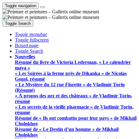
Toggle navigation
Toggle Search
Toggle menubar
Toggle fullscreen
Boxed page
Toggle Search
Nouvelles
Résumé du livre de Victoria Lederman, « Le calendrier
maya »
« Les Soirées à la ferme près de Dikanka » de Nicolas
Gogol, résumé
« Le Mystère du 12 rue Florette » de Vladimir Torin
(Résumé)
« À propos des nez et des châteaux » de Vladimir Torin,
résumé
« Les secrets de la vieille pharmacie » de Vladimir Torin,
résumé
Résumé de « Ils ont combattu pour leur pays » de Mikhaïl
Cholokhov
Résumé de « Le Destin d’un homme » de Mikhaïl
Cholokhov