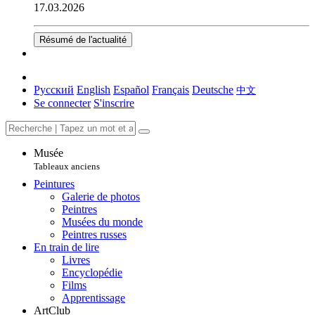
17.03.2026
Résumé de l'actualité
Русский
English
Español
Français
Deutsche
中文
Se connecter
S'inscrire
Musée
Tableaux anciens
Peintures
Galerie de photos
Peintres
Musées du monde
Peintres russes
En train de lire
Livres
Encyclopédie
Films
Apprentissage
ArtClub