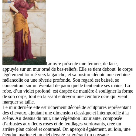
Lœuvre présente une femme, de face,
appuyée sur un mur orné de bas-reliefs. Elle se tient debout, le corps
légèrement tourné vers la gauche, et sa posture dénote une certaine
mélancolie ou une rêverie profonde. Son regard est baissé, se
concentrant sur un éventail de paon quelle tient entre ses mains. La
robe, d’un violet profond, est drapée de manière à souligner la forme
de son corps, tout en laissant entrevoir une ceinture ocre qui vient
marquer sa taille.
Le mur derrière elle est richement décoré de sculptures représentant
des chevaux, ajoutant une dimension classique et intemporelle à la
scène. Au-dessus du mur, une végétation luxuriante, composée
d’arbustes aux fleurs roses et de feuillages verdoyants, crée un
arrière-plan coloré et contrasté. On aperçoit également, au loin, une
étendue marine et un ciel dégagé, suggérant un paysage