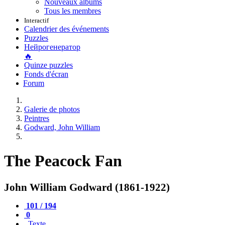
Nouveaux albums
Tous les membres
Interactif
Calendrier des événements
Puzzles
Нейрогенератор
🔥
Quinze puzzles
Fonds d'écran
Forum
Galerie de photos
Peintres
Godward, John William
The Peacock Fan
John William Godward (1861-1922)
101 / 194
0
Texte