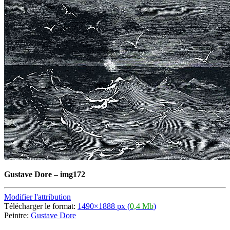
Gustave Dore
–
img172
Modifier l'attribution
Télécharger le format:
1490×1888 px (
0,4 Mb
)
Peintre:
Gustave Dore