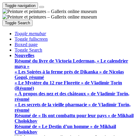
Toggle navigation
Toggle Search
Toggle menubar
Toggle fullscreen
Boxed page
Toggle Search
Nouvelles
Résumé du livre de Victoria Lederman, « Le calendrier
maya »
« Les Soirées à la ferme près de Dikanka » de Nicolas
Gogol, résumé
« Le Mystère du 12 rue Florette » de Vladimir Torin
(Résumé)
« À propos des nez et des châteaux » de Vladimir Torin,
résumé
« Les secrets de la vieille pharmacie » de Vladimir Torin,
résumé
Résumé de « Ils ont combattu pour leur pays » de Mikhaïl
Cholokhov
Résumé de « Le Destin d’un homme » de Mikhaïl
Cholokhov