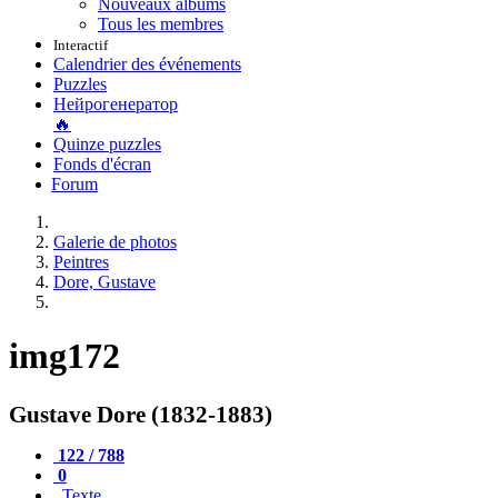
Nouveaux albums
Tous les membres
Interactif
Calendrier des événements
Puzzles
Нейрогенератор
🔥
Quinze puzzles
Fonds d'écran
Forum
Galerie de photos
Peintres
Dore, Gustave
img172
Gustave Dore (1832-1883)
122 / 788
0
Texte