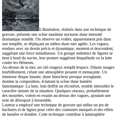
Lillustration, réalisée dans une technique de
gravure, présente une scène maritime nocturne dune intensité
dramatique notable. On observe un voilier, apparemment pris dans
une tempête, se déplaçant au milieu dune mer agitée. Les vagues,
rendues avec un dessin précis et dynamique, montent et descendent,
suggérant une force tumultueuse. Un groupe indistinct de figures se
tient à bord du navire, leur posture suggérant linquiétude ou la lutte
contre les éléments.
Au-dessus de la mer, un ciel orageux remplit lespace. Dépais nuages
tourbillonnent, créant une atmosphère pesante et menaçante. Un
immense disque lunaire, dune blancheur presque aveuglante,
domine la composition, éclairant la scène dune lumière
fantomatique. La lune, loin doffrir un réconfort, semble intensifier le
caractère sinistre de la situation. Quelques oiseaux, probablement
des mouettes, volent en essaim au-dessus des vagues, ajoutant une
note de désespoir à lensemble.
Lauteur a employé une technique de gravure qui utilise un jeu de
hachures et de lignes pour créer des contrastes marqués et des effets
de lumière et dombre. Cette technique contribue à latmosphère