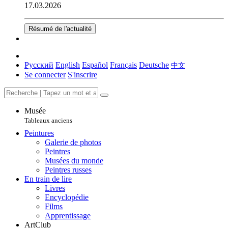
17.03.2026
Résumé de l'actualité
Русский
English
Español
Français
Deutsche
中文
Se connecter
S'inscrire
Musée
Tableaux anciens
Peintures
Galerie de photos
Peintres
Musées du monde
Peintres russes
En train de lire
Livres
Encyclopédie
Films
Apprentissage
ArtClub