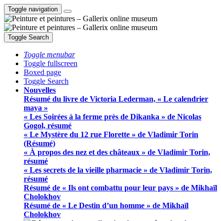
Toggle navigation
Toggle Search
Toggle menubar
Toggle fullscreen
Boxed page
Toggle Search
Nouvelles
Résumé du livre de Victoria Lederman, « Le calendrier
maya »
« Les Soirées à la ferme près de Dikanka » de Nicolas
Gogol, résumé
« Le Mystère du 12 rue Florette » de Vladimir Torin
(Résumé)
« À propos des nez et des châteaux » de Vladimir Torin,
résumé
« Les secrets de la vieille pharmacie » de Vladimir Torin,
résumé
Résumé de « Ils ont combattu pour leur pays » de Mikhaïl
Cholokhov
Résumé de « Le Destin d’un homme » de Mikhaïl
Cholokhov