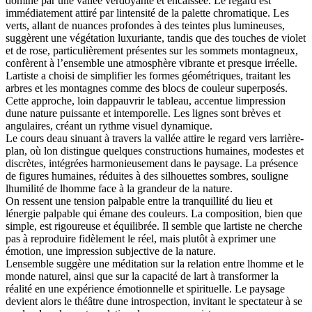
dominé par une vallée verdoyante et encaissée. Le regard est
immédiatement attiré par lintensité de la palette chromatique. Les
verts, allant de nuances profondes à des teintes plus lumineuses,
suggèrent une végétation luxuriante, tandis que des touches de violet
et de rose, particulièrement présentes sur les sommets montagneux,
confèrent à l’ensemble une atmosphère vibrante et presque irréelle.
Lartiste a choisi de simplifier les formes géométriques, traitant les
arbres et les montagnes comme des blocs de couleur superposés.
Cette approche, loin dappauvrir le tableau, accentue limpression
dune nature puissante et intemporelle. Les lignes sont brèves et
angulaires, créant un rythme visuel dynamique.
Le cours deau sinuant à travers la vallée attire le regard vers larrière-
plan, où lon distingue quelques constructions humaines, modestes et
discrètes, intégrées harmonieusement dans le paysage. La présence
de figures humaines, réduites à des silhouettes sombres, souligne
lhumilité de lhomme face à la grandeur de la nature.
On ressent une tension palpable entre la tranquillité du lieu et
lénergie palpable qui émane des couleurs. La composition, bien que
simple, est rigoureuse et équilibrée. Il semble que lartiste ne cherche
pas à reproduire fidèlement le réel, mais plutôt à exprimer une
émotion, une impression subjective de la nature.
Lensemble suggère une méditation sur la relation entre lhomme et le
monde naturel, ainsi que sur la capacité de lart à transformer la
réalité en une expérience émotionnelle et spirituelle. Le paysage
devient alors le théâtre dune introspection, invitant le spectateur à se