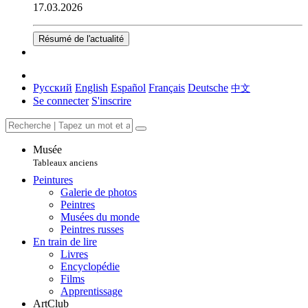
17.03.2026
Résumé de l'actualité
Русский
English
Español
Français
Deutsche
中文
Se connecter
S'inscrire
Musée
Tableaux anciens
Peintures
Galerie de photos
Peintres
Musées du monde
Peintres russes
En train de lire
Livres
Encyclopédie
Films
Apprentissage
ArtClub