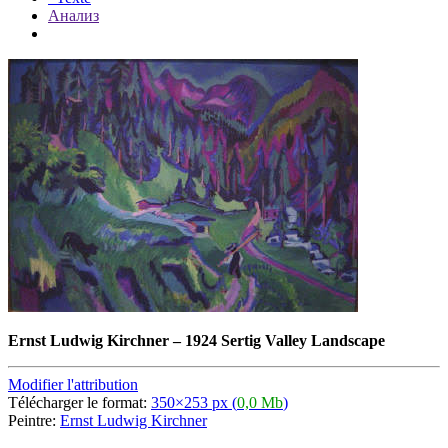
Анализ
Ernst Ludwig Kirchner
–
1924 Sertig Valley Landscape
Modifier l'attribution
Télécharger le format:
350×253 px (
0,0 Mb
)
Peintre:
Ernst Ludwig Kirchner