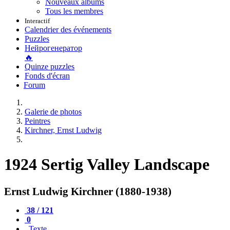
Nouveaux albums
Tous les membres
Interactif
Calendrier des événements
Puzzles
Нейрогенератор
🔥
Quinze puzzles
Fonds d'écran
Forum
Galerie de photos
Peintres
Kirchner, Ernst Ludwig
1924 Sertig Valley Landscape
Ernst Ludwig Kirchner (1880-1938)
38 / 121
0
Texte