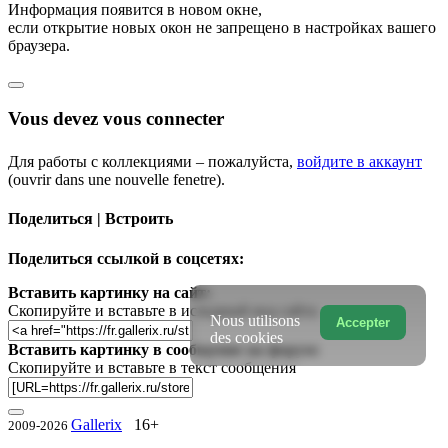
Информация появится в новом окне,
если открытие новых окон не запрещено в настройках вашего
браузера.
Vous devez vous connecter
Для работы с коллекциями – пожалуйста,
войдите в аккаунт
(ouvrir dans une nouvelle fenetre).
Поделиться | Встроить
Поделиться ссылкой в соцсетях:
Вставить картинку на сайт:
Скопируйте и вставьте в исходный код сайта
Nous utilisons
Accepter
des cookies
Вставить картинку в сообщение на форум:
Скопируйте и вставьте в текст сообщения
Gallerix
16+
2009-2026