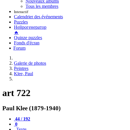
Nouveaux albums
Tous les membres
Interactif
Calendrier des événements
Puzzles
Нейрогенератор
🔥
Quinze puzzles
Fonds d'écran
Forum
Galerie de photos
Peintres
Klee, Paul
art 722
Paul Klee (1879-1940)
44 / 192
0
Texte