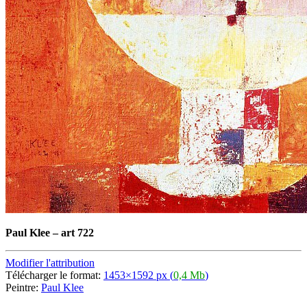
Paul Klee
–
art 722
Modifier l'attribution
Télécharger le format:
1453×1592 px (
0,4 Mb
)
Peintre:
Paul Klee