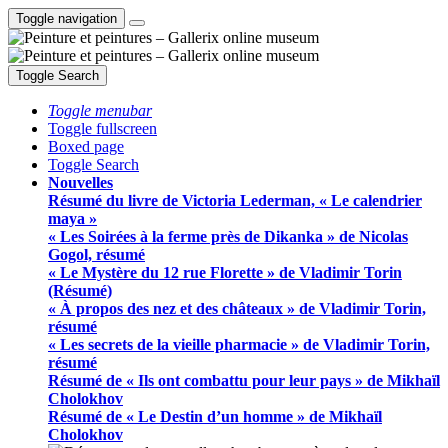
Toggle navigation
Toggle Search
Toggle menubar
Toggle fullscreen
Boxed page
Toggle Search
Nouvelles
Résumé du livre de Victoria Lederman, « Le calendrier
maya »
« Les Soirées à la ferme près de Dikanka » de Nicolas
Gogol, résumé
« Le Mystère du 12 rue Florette » de Vladimir Torin
(Résumé)
« À propos des nez et des châteaux » de Vladimir Torin,
résumé
« Les secrets de la vieille pharmacie » de Vladimir Torin,
résumé
Résumé de « Ils ont combattu pour leur pays » de Mikhaïl
Cholokhov
Résumé de « Le Destin d’un homme » de Mikhaïl
Cholokhov