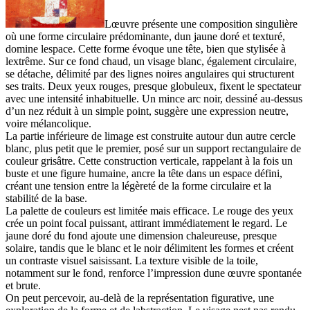
Lœuvre présente une composition singulière
où une forme circulaire prédominante, dun jaune doré et texturé,
domine lespace. Cette forme évoque une tête, bien que stylisée à
lextrême. Sur ce fond chaud, un visage blanc, également circulaire,
se détache, délimité par des lignes noires angulaires qui structurent
ses traits. Deux yeux rouges, presque globuleux, fixent le spectateur
avec une intensité inhabituelle. Un mince arc noir, dessiné au-dessus
d’un nez réduit à un simple point, suggère une expression neutre,
voire mélancolique.
La partie inférieure de limage est construite autour dun autre cercle
blanc, plus petit que le premier, posé sur un support rectangulaire de
couleur grisâtre. Cette construction verticale, rappelant à la fois un
buste et une figure humaine, ancre la tête dans un espace défini,
créant une tension entre la légèreté de la forme circulaire et la
stabilité de la base.
La palette de couleurs est limitée mais efficace. Le rouge des yeux
crée un point focal puissant, attirant immédiatement le regard. Le
jaune doré du fond ajoute une dimension chaleureuse, presque
solaire, tandis que le blanc et le noir délimitent les formes et créent
un contraste visuel saisissant. La texture visible de la toile,
notamment sur le fond, renforce l’impression dune œuvre spontanée
et brute.
On peut percevoir, au-delà de la représentation figurative, une