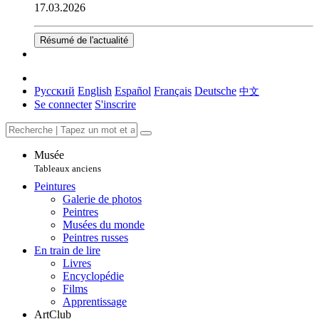
17.03.2026
Résumé de l'actualité
Русский
English
Español
Français
Deutsche
中文
Se connecter
S'inscrire
Musée
Tableaux anciens
Peintures
Galerie de photos
Peintres
Musées du monde
Peintres russes
En train de lire
Livres
Encyclopédie
Films
Apprentissage
ArtClub