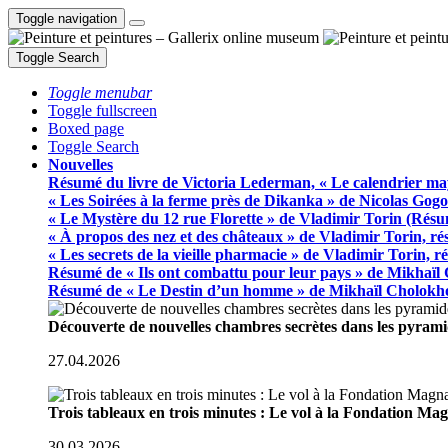
Toggle navigation
Toggle Search
Toggle menubar
Toggle fullscreen
Boxed page
Toggle Search
Nouvelles
Résumé du livre de Victoria Lederman, « Le calendrier ma
« Les Soirées à la ferme près de Dikanka » de Nicolas Gogo
« Le Mystère du 12 rue Florette » de Vladimir Torin (Rés
« À propos des nez et des châteaux » de Vladimir Torin, r
« Les secrets de la vieille pharmacie » de Vladimir Torin, 
Résumé de « Ils ont combattu pour leur pays » de Mikhaïl
Résumé de « Le Destin d’un homme » de Mikhaïl Cholokh
Découverte de nouvelles chambres secrètes dans les pyram
27.04.2026
Trois tableaux en trois minutes : Le vol à la Fondation M
30.03.2026