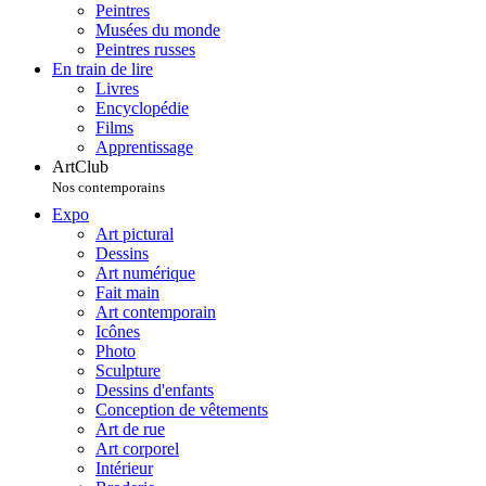
Peintres
Musées du monde
Peintres russes
En train de lire
Livres
Encyclopédie
Films
Apprentissage
ArtClub
Nos contemporains
Expo
Art pictural
Dessins
Art numérique
Fait main
Art contemporain
Icônes
Photo
Sculpture
Dessins d'enfants
Conception de vêtements
Art de rue
Art corporel
Intérieur