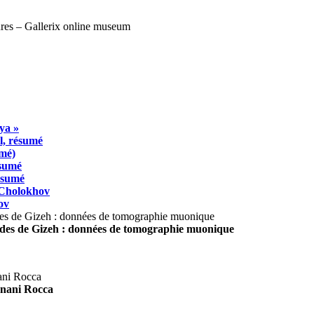
ya »
l, résumé
umé)
ésumé
résumé
 Cholokhov
ov
ides de Gizeh : données de tomographie muonique
agnani Rocca