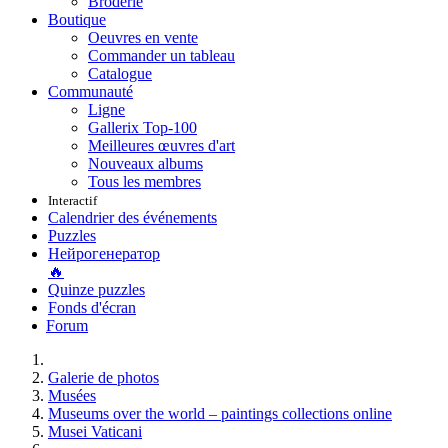
Broderie
Boutique
Oeuvres en vente
Commander un tableau
Catalogue
Communauté
Ligne
Gallerix Top-100
Meilleures œuvres d'art
Nouveaux albums
Tous les membres
Interactif
Calendrier des événements
Puzzles
Нейрогенератор
🔥
Quinze puzzles
Fonds d'écran
Forum
Galerie de photos
Musées
Museums over the world – paintings collections online
Musei Vaticani