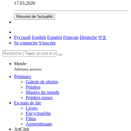
17.03.2026
Résumé de l'actualité
Русский
English
Español
Français
Deutsche
中文
Se connecter
S'inscrire
Musée
Tableaux anciens
Peintures
Galerie de photos
Peintres
Musées du monde
Peintres russes
En train de lire
Livres
Encyclopédie
Films
Apprentissage
ArtClub