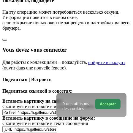
Пожалуйста, подождите
На эту операцию может потребоваться несколько секунд.
Информация появится в новом окне,
если открытие новых окон не запрещено в настройках вашего
браузера.
Vous devez vous connecter
Для работы с коллекциями – пожалуйста,
войдите в аккаунт
(ouvrir dans une nouvelle fenetre).
Поделиться | Встроить
Поделиться ссылкой в соцсетях:
Вставить картинку на сайт:
Nous utilisons
Accepter
Скопируйте и вставьте в исходный код сайта
des cookies
Вставить картинку в сообщение на форум:
Скопируйте и вставьте в текст сообщения