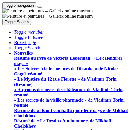
Toggle navigation
Toggle Search
Toggle menubar
Toggle fullscreen
Boxed page
Toggle Search
Nouvelles
Résumé du livre de Victoria Lederman, « Le calendrier
maya »
« Les Soirées à la ferme près de Dikanka » de Nicolas
Gogol, résumé
« Le Mystère du 12 rue Florette » de Vladimir Torin
(Résumé)
« À propos des nez et des châteaux » de Vladimir Torin,
résumé
« Les secrets de la vieille pharmacie » de Vladimir Torin,
résumé
Résumé de « Ils ont combattu pour leur pays » de Mikhaïl
Cholokhov
Résumé de « Le Destin d’un homme » de Mikhaïl
Cholokhov