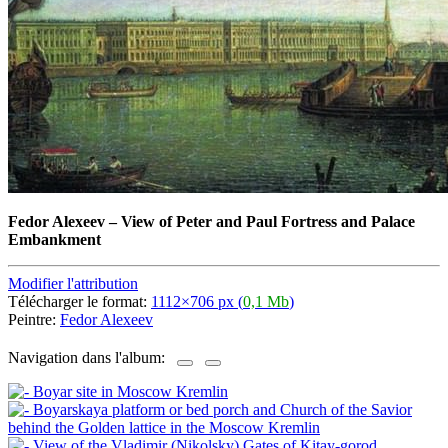
Fedor Alexeev
–
View of Peter and Paul Fortress and Palace
Embankment
Modifier l'attribution
Télécharger le format:
1112×706 px (
0,1 Mb
)
Peintre:
Fedor Alexeev
Navigation dans l'album: