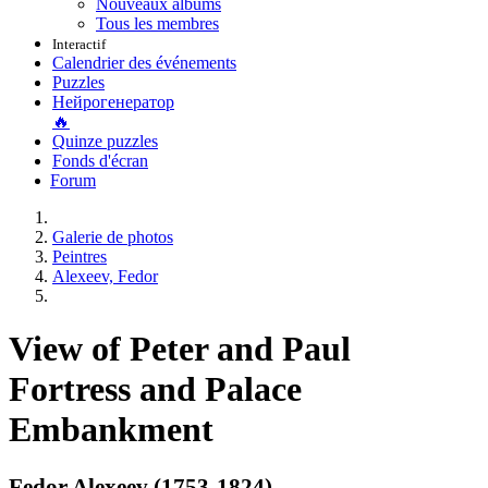
Nouveaux albums
Tous les membres
Interactif
Calendrier des événements
Puzzles
Нейрогенератор
🔥
Quinze puzzles
Fonds d'écran
Forum
Galerie de photos
Peintres
Alexeev, Fedor
View of Peter and Paul
Fortress and Palace
Embankment
Fedor Alexeev (1753-1824)