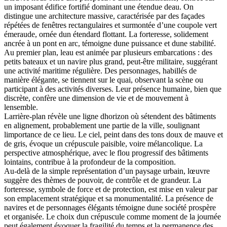
un imposant édifice fortifié dominant une étendue deau. On
distingue une architecture massive, caractérisée par des façades
répétées de fenêtres rectangulaires et surmontée d’une coupole vert
émeraude, ornée dun étendard flottant. La forteresse, solidement
ancrée à un pont en arc, témoigne dune puissance et dune stabilité.
Au premier plan, leau est animée par plusieurs embarcations : des
petits bateaux et un navire plus grand, peut-être militaire, suggérant
une activité maritime régulière. Des personnages, habillés de
manière élégante, se tiennent sur le quai, observant la scène ou
participant à des activités diverses. Leur présence humaine, bien que
discrète, confère une dimension de vie et de mouvement à
lensemble.
Larrière-plan révèle une ligne dhorizon où sétendent des bâtiments
en alignement, probablement une partie de la ville, soulignant
limportance de ce lieu. Le ciel, peint dans des tons doux de mauve et
de gris, évoque un crépuscule paisible, voire mélancolique. La
perspective atmosphérique, avec le flou progressif des bâtiments
lointains, contribue à la profondeur de la composition.
Au-delà de la simple représentation d’un paysage urbain, lœuvre
suggère des thèmes de pouvoir, de contrôle et de grandeur. La
forteresse, symbole de force et de protection, est mise en valeur par
son emplacement stratégique et sa monumentalité. La présence de
navires et de personnages élégants témoigne dune société prospère
et organisée. Le choix dun crépuscule comme moment de la journée
peut également évoquer la fragilité du temps et la permanence des