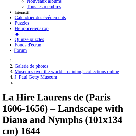
Nouveaux albums
Tous les membres
Interactif
Calendrier des événements
Puzzles
Нейрогенератор
🔥
Quinze puzzles
Fonds d'écran
Forum
Galerie de photos
Museums over the world – paintings collections online
J. Paul Getty Museum
La Hire Laurens de (Paris
1606-1656) – Landscape with
Diana and Nymphs (101x134
cm) 1644