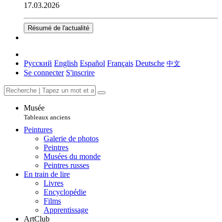
17.03.2026
Résumé de l'actualité
Русский
English
Español
Français
Deutsche
中文
Se connecter
S'inscrire
Musée
Tableaux anciens
Peintures
Galerie de photos
Peintres
Musées du monde
Peintres russes
En train de lire
Livres
Encyclopédie
Films
Apprentissage
ArtClub