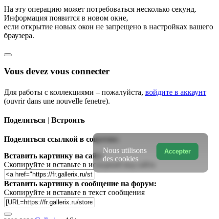
На эту операцию может потребоваться несколько секунд.
Информация появится в новом окне,
если открытие новых окон не запрещено в настройках вашего
браузера.
Vous devez vous connecter
Для работы с коллекциями – пожалуйста,
войдите в аккаунт
(ouvrir dans une nouvelle fenetre).
Поделиться | Встроить
Поделиться ссылкой в соцсетях:
Nous utilisons
Accepter
Вставить картинку на сайт:
des cookies
Скопируйте и вставьте в исходный код сайта
Вставить картинку в сообщение на форум:
Скопируйте и вставьте в текст сообщения