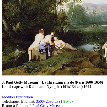
J. Paul Getty Museum
–
La Hire Laurens de (Paris 1606-1656) -
Landscape with Diana and Nymphs (101x134 cm) 1644
Modifier l'attribution
Télécharger le format:
3500×2596 px (
1,8 Mb
)
Retour à l’album:
J. Paul Getty Museum