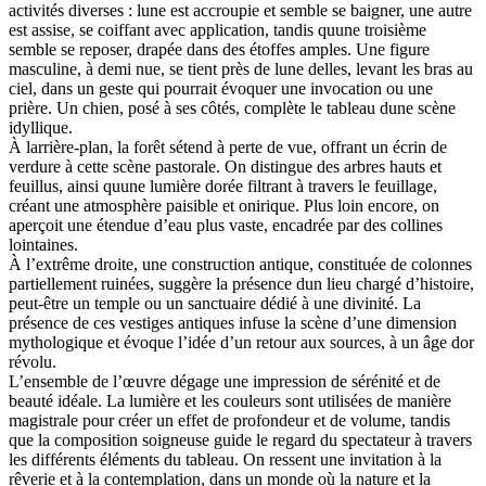
activités diverses : lune est accroupie et semble se baigner, une autre
est assise, se coiffant avec application, tandis quune troisième
semble se reposer, drapée dans des étoffes amples. Une figure
masculine, à demi nue, se tient près de lune delles, levant les bras au
ciel, dans un geste qui pourrait évoquer une invocation ou une
prière. Un chien, posé à ses côtés, complète le tableau dune scène
idyllique.
À larrière-plan, la forêt sétend à perte de vue, offrant un écrin de
verdure à cette scène pastorale. On distingue des arbres hauts et
feuillus, ainsi quune lumière dorée filtrant à travers le feuillage,
créant une atmosphère paisible et onirique. Plus loin encore, on
aperçoit une étendue d’eau plus vaste, encadrée par des collines
lointaines.
À l’extrême droite, une construction antique, constituée de colonnes
partiellement ruinées, suggère la présence dun lieu chargé d’histoire,
peut-être un temple ou un sanctuaire dédié à une divinité. La
présence de ces vestiges antiques infuse la scène d’une dimension
mythologique et évoque l’idée d’un retour aux sources, à un âge dor
révolu.
L’ensemble de l’œuvre dégage une impression de sérénité et de
beauté idéale. La lumière et les couleurs sont utilisées de manière
magistrale pour créer un effet de profondeur et de volume, tandis
que la composition soigneuse guide le regard du spectateur à travers
les différents éléments du tableau. On ressent une invitation à la
rêverie et à la contemplation, dans un monde où la nature et la