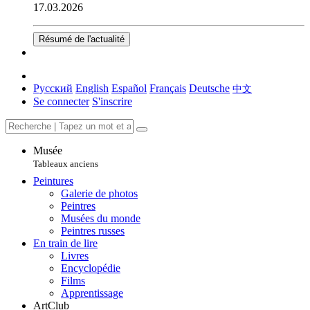
17.03.2026
Résumé de l'actualité
Русский
English
Español
Français
Deutsche
中文
Se connecter
S'inscrire
Musée
Tableaux anciens
Peintures
Galerie de photos
Peintres
Musées du monde
Peintres russes
En train de lire
Livres
Encyclopédie
Films
Apprentissage
ArtClub