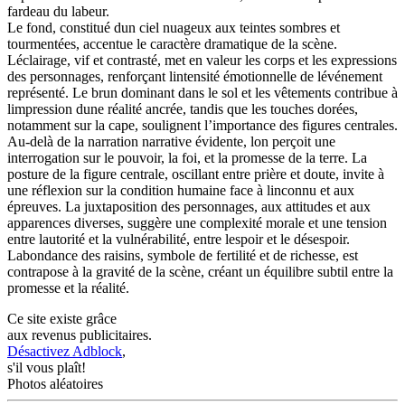
fardeau du labeur.
Le fond, constitué dun ciel nuageux aux teintes sombres et
tourmentées, accentue le caractère dramatique de la scène.
Léclairage, vif et contrasté, met en valeur les corps et les expressions
des personnages, renforçant lintensité émotionnelle de lévénement
représenté. Le brun dominant dans le sol et les vêtements contribue à
limpression dune réalité ancrée, tandis que les touches dorées,
notamment sur la cape, soulignent l’importance des figures centrales.
Au-delà de la narration narrative évidente, lon perçoit une
interrogation sur le pouvoir, la foi, et la promesse de la terre. La
posture de la figure centrale, oscillant entre prière et doute, invite à
une réflexion sur la condition humaine face à linconnu et aux
épreuves. La juxtaposition des personnages, aux attitudes et aux
apparences diverses, suggère une complexité morale et une tension
entre lautorité et la vulnérabilité, entre lespoir et le désespoir.
Labondance des raisins, symbole de fertilité et de richesse, est
contrapose à la gravité de la scène, créant un équilibre subtil entre la
promesse et la réalité.
Ce site existe grâce
aux revenus publicitaires.
Désactivez Adblock
,
s'il vous plaît!
Photos aléatoires