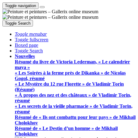
Toggle navigation
Toggle Search
Toggle menubar
Toggle fullscreen
Boxed page
Toggle Search
Nouvelles
Résumé du livre de Victoria Lederman, « Le calendrier
maya »
« Les Soirées à la ferme près de Dikanka » de Nicolas
Gogol, résumé
« Le Mystère du 12 rue Florette » de Vladimir Torin
(Résumé)
« À propos des nez et des châteaux » de Vladimir Torin,
résumé
« Les secrets de la vieille pharmacie » de Vladimir Torin,
résumé
Résumé de « Ils ont combattu pour leur pays » de Mikhaïl
Cholokhov
Résumé de « Le Destin d’un homme » de Mikhaïl
Cholokhov