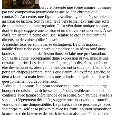
Lœuvre présente une scène animée, dominée
par une composition pyramidale et une palette chromatique
contrastée. Au centre, une figure masculine, agenouillée, semble être
au cœur de laction. Son regard, levé vers le ciel, exprime une sorte
de supplication ou dinterrogation. Il est vêtu dune tunique sombre,
dont le drapé suggère une tension et un mouvement intérieurs. À ses
côtés, un enfant, à peine esquissé, semble se cacher, ajoutant une
dimension de vulnérabilité à la scène.
À gauche, trois personnages se distinguent. Le plus imposant,
habillé d’une riche cape dorée et brandissant un bâton orné dune
boule, semble donner des instructions ou faire une proclamation.
Son geste ample, accompagné dune expression grave, impose une
certaine autorité. Les deux autres figures, plus discrètes, semblent
être des émissaires, observant attentivement la situation. L’un d’eux
porte un chapeau sombre, tandis que l’autre, à l’extrême gauche, se
tient à lécart, sa main levée dans une attitude ambiguë, peut-être de
questionnement ou dappréhension.
À droite, un homme à la peau sombre et au torse nu tient un large
bouquet de raisins. La richesse de la récolte, visiblement abondante,
contraste avec latmosphère tendue de la scène. Son attitude, à la fois
sereine et légèrement détachée, suggère une observation distanciée,
voire une forme dimpassibilité. La présence de ce personnage, avec
son corps musclé et sa proximité avec les fruits, pourrait symboliser
la promesse de la terre et de ses richesses, mais aussi lépreuve et le