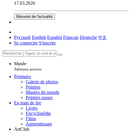
17.03.2026
Résumé de l'actualité
Русский
English
Español
Français
Deutsche
中文
Se connecter
S'inscrire
Musée
Tableaux anciens
Peintures
Galerie de photos
Peintres
Musées du monde
Peintres russes
En train de lire
Livres
Encyclopédie
Films
Apprentissage
ArtClub