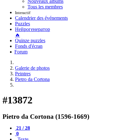
Nouveaux albums
Tous les membres
Interactif
Calendrier des événements
Puzzles
Нейрогенератор
🔥
Quinze puzzles
Fonds d'écran
Forum
Galerie de photos
Peintres
Pietro da Cortona
#13872
Pietro da Cortona (1596-1669)
21 / 28
0
Texte