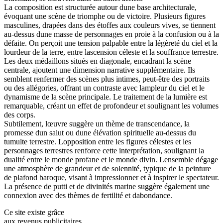
La composition est structurée autour dune base architecturale,
évoquant une scène de triomphe ou de victoire. Plusieurs figures
masculines, drapées dans des étoffes aux couleurs vives, se tiennent
au-dessus dune masse de personnages en proie à la confusion ou à la
défaite. On perçoit une tension palpable entre la légèreté du ciel et la
lourdeur de la terre, entre lascension céleste et la souffrance terrestre.
Les deux médaillons situés en diagonale, encadrant la scène
centrale, ajoutent une dimension narrative supplémentaire. Ils
semblent renfermer des scènes plus intimes, peut-être des portraits
ou des allégories, offrant un contraste avec lampleur du ciel et le
dynamisme de la scène principale. Le traitement de la lumière est
remarquable, créant un effet de profondeur et soulignant les volumes
des corps.
Subtilement, lœuvre suggère un thème de transcendance, la
promesse dun salut ou dune élévation spirituelle au-dessus du
tumulte terrestre. Lopposition entre les figures célestes et les
personnages terrestres renforce cette interprétation, soulignant la
dualité entre le monde profane et le monde divin. Lensemble dégage
une atmosphère de grandeur et de solennité, typique de la peinture
de plafond baroque, visant à impressionner et à inspirer le spectateur.
La présence de putti et de divinités marine suggère également une
connexion avec des thèmes de fertilité et dabondance.
Ce site existe grâce
aux revenus publicitaires.