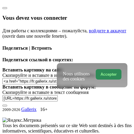
Vous devez vous connecter
Для работы с коллекциями – пожалуйста,
войдите в аккаунт
(ouvrir dans une nouvelle fenetre).
Поделиться | Встроить
Поделиться ссылкой в соцсетях:
Вставить картинку на сайт:
Nous utilisons
Accepter
Скопируйте и вставьте в исходный код сайта
des cookies
Вставить картинку в сообщение на форум:
Скопируйте и вставьте в текст сообщения
Gallerix
16+
2009-2026
Tous les documents présentés sur ce site Web sont destinés à des fins
informatives, scientifiques, éducatives et culturelles.