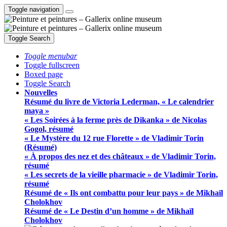
Toggle navigation
Toggle Search
Toggle menubar
Toggle fullscreen
Boxed page
Toggle Search
Nouvelles
Résumé du livre de Victoria Lederman, « Le calendrier
maya »
« Les Soirées à la ferme près de Dikanka » de Nicolas
Gogol, résumé
« Le Mystère du 12 rue Florette » de Vladimir Torin
(Résumé)
« À propos des nez et des châteaux » de Vladimir Torin,
résumé
« Les secrets de la vieille pharmacie » de Vladimir Torin,
résumé
Résumé de « Ils ont combattu pour leur pays » de Mikhaïl
Cholokhov
Résumé de « Le Destin d’un homme » de Mikhaïl
Cholokhov