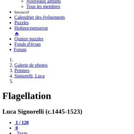
Nouveaux albums
Tous les membres
Interactif
Calendrier des événements
Puzzles
Нейрогенератор
🔥
Quinze puzzles
Fonds d'écran
Forum
Galerie de photos
Peintres
Signorelli, Luca
Flagellation
Luca Signorelli (c.1445-1523)
1 / 120
0
Texte