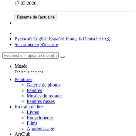
17.03.2026
Résumé de l'actualité
Русский
English
Español
Français
Deutsche
中文
Se connecter
S'inscrire
Musée
Tableaux anciens
Peintures
Galerie de photos
Peintres
Musées du monde
Peintres russes
En train de lire
Livres
Encyclopédie
Films
Apprentissage
ArtClub