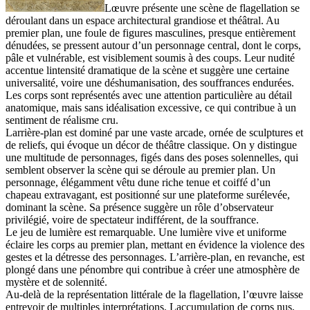
Lœuvre présente une scène de flagellation se
déroulant dans un espace architectural grandiose et théâtral. Au
premier plan, une foule de figures masculines, presque entièrement
dénudées, se pressent autour d’un personnage central, dont le corps,
pâle et vulnérable, est visiblement soumis à des coups. Leur nudité
accentue lintensité dramatique de la scène et suggère une certaine
universalité, voire une déshumanisation, des souffrances endurées.
Les corps sont représentés avec une attention particulière au détail
anatomique, mais sans idéalisation excessive, ce qui contribue à un
sentiment de réalisme cru.
Larrière-plan est dominé par une vaste arcade, ornée de sculptures et
de reliefs, qui évoque un décor de théâtre classique. On y distingue
une multitude de personnages, figés dans des poses solennelles, qui
semblent observer la scène qui se déroule au premier plan. Un
personnage, élégamment vêtu dune riche tenue et coiffé d’un
chapeau extravagant, est positionné sur une plateforme surélevée,
dominant la scène. Sa présence suggère un rôle d’observateur
privilégié, voire de spectateur indifférent, de la souffrance.
Le jeu de lumière est remarquable. Une lumière vive et uniforme
éclaire les corps au premier plan, mettant en évidence la violence des
gestes et la détresse des personnages. L’arrière-plan, en revanche, est
plongé dans une pénombre qui contribue à créer une atmosphère de
mystère et de solennité.
Au-delà de la représentation littérale de la flagellation, l’œuvre laisse
entrevoir de multiples interprétations. Laccumulation de corps nus,