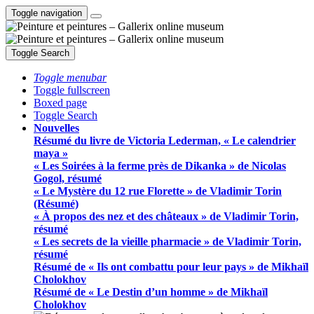
Toggle navigation
Toggle Search
Toggle menubar
Toggle fullscreen
Boxed page
Toggle Search
Nouvelles
Résumé du livre de Victoria Lederman, « Le calendrier
maya »
« Les Soirées à la ferme près de Dikanka » de Nicolas
Gogol, résumé
« Le Mystère du 12 rue Florette » de Vladimir Torin
(Résumé)
« À propos des nez et des châteaux » de Vladimir Torin,
résumé
« Les secrets de la vieille pharmacie » de Vladimir Torin,
résumé
Résumé de « Ils ont combattu pour leur pays » de Mikhaïl
Cholokhov
Résumé de « Le Destin d’un homme » de Mikhaïl
Cholokhov