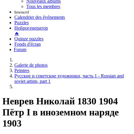
Nouveaux albums
Tous les membres
Interactif
Calendrier des événements
Puzzles
Нейрогенератор
🔥
Quinze puzzles
Fonds d'écran
Forum
Galerie de photos
Peintres
Русские и советские художники, часть 1 - Russian and
soviet artists, part 1
Неврев Николай 1830 1904
Пётр I в иноземном наряде
1903