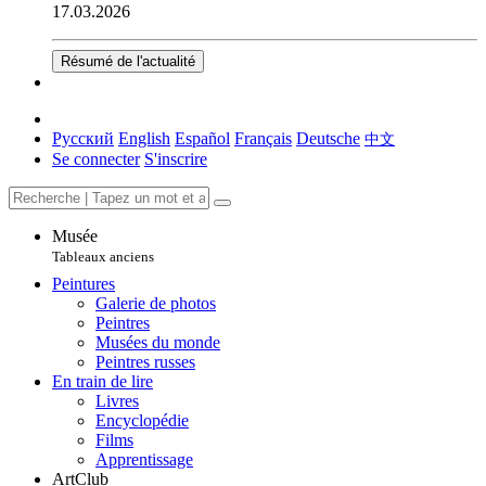
17.03.2026
Résumé de l'actualité
Русский
English
Español
Français
Deutsche
中文
Se connecter
S'inscrire
Musée
Tableaux anciens
Peintures
Galerie de photos
Peintres
Musées du monde
Peintres russes
En train de lire
Livres
Encyclopédie
Films
Apprentissage
ArtClub