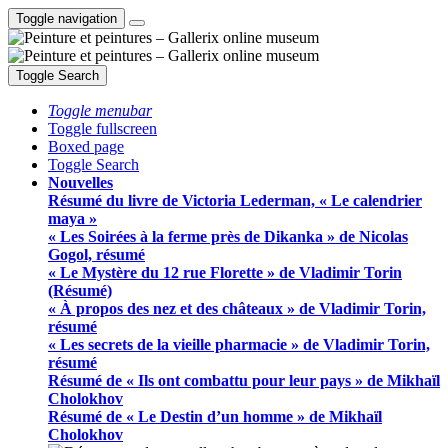
Toggle navigation
Toggle Search
Toggle menubar
Toggle fullscreen
Boxed page
Toggle Search
Nouvelles
Résumé du livre de Victoria Lederman, « Le calendrier
maya »
« Les Soirées à la ferme près de Dikanka » de Nicolas
Gogol, résumé
« Le Mystère du 12 rue Florette » de Vladimir Torin
(Résumé)
« À propos des nez et des châteaux » de Vladimir Torin,
résumé
« Les secrets de la vieille pharmacie » de Vladimir Torin,
résumé
Résumé de « Ils ont combattu pour leur pays » de Mikhaïl
Cholokhov
Résumé de « Le Destin d’un homme » de Mikhaïl
Cholokhov