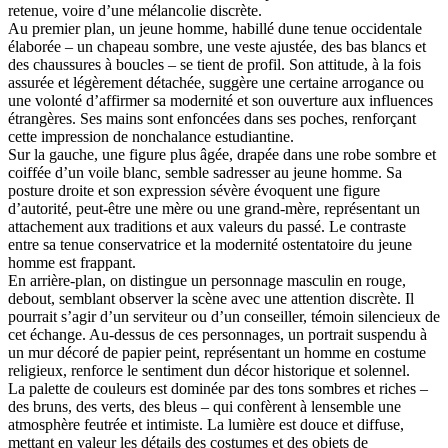
retenue, voire d’une mélancolie discrète.
Au premier plan, un jeune homme, habillé dune tenue occidentale
élaborée – un chapeau sombre, une veste ajustée, des bas blancs et
des chaussures à boucles – se tient de profil. Son attitude, à la fois
assurée et légèrement détachée, suggère une certaine arrogance ou
une volonté d’affirmer sa modernité et son ouverture aux influences
étrangères. Ses mains sont enfoncées dans ses poches, renforçant
cette impression de nonchalance estudiantine.
Sur la gauche, une figure plus âgée, drapée dans une robe sombre et
coiffée d’un voile blanc, semble sadresser au jeune homme. Sa
posture droite et son expression sévère évoquent une figure
d’autorité, peut-être une mère ou une grand-mère, représentant un
attachement aux traditions et aux valeurs du passé. Le contraste
entre sa tenue conservatrice et la modernité ostentatoire du jeune
homme est frappant.
En arrière-plan, on distingue un personnage masculin en rouge,
debout, semblant observer la scène avec une attention discrète. Il
pourrait s’agir d’un serviteur ou d’un conseiller, témoin silencieux de
cet échange. Au-dessus de ces personnages, un portrait suspendu à
un mur décoré de papier peint, représentant un homme en costume
religieux, renforce le sentiment dun décor historique et solennel.
La palette de couleurs est dominée par des tons sombres et riches –
des bruns, des verts, des bleus – qui confèrent à lensemble une
atmosphère feutrée et intimiste. La lumière est douce et diffuse,
mettant en valeur les détails des costumes et des objets de