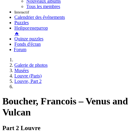
Nouveaux albums
Tous les membres
Interactif
Calendrier des événements
Puzzles
Нейрогенератор
🔥
Quinze puzzles
Fonds d'écran
Forum
Galerie de photos
Musées
Louvre (Paris)
Louvre, Part 2
Boucher, Francois – Venus and
Vulcan
Part 2 Louvre