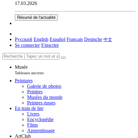
17.03.2026
Résumé de l'actualité
Русский
English
Español
Français
Deutsche
中文
Se connecter
S'inscrire
Musée
Tableaux anciens
Peintures
Galerie de photos
Peintres
Musées du monde
Peintres russes
En train de lire
Livres
Encyclopédie
Films
Apprentissage
ArtClub