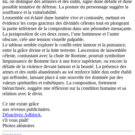
lui, on distingue des armures et des outils, signe dune défaite et dune
possible tentative de défense. La posture du personnage suggère la
souffrance et la vulnérabilité.
Lensemble est éclairé dune lumière vive et contrastée, mettant en
évidence les corps gracieux des divinités célestes tout en plongeant
la partie inférieure de la composition dans une pénombre menaçante.
La juxtaposition de ces deux zones, l’une lumineuse et l’autre
obscure, crée une tension visuelle palpable.
Le tableau semble explorer le conflit entre lamour et la puissance,
entre la grâce divine et la lutte terrestre. Lascension de lassemblée
céleste, contrastant avec la chute de lhomme, pourrait symboliser
limpuissance de lhomme face à une force supérieure, ou encore la
défaite de la violence devant lamour et la beauté. La présence des
armes et des outils abandonnés au sol renforce lidée dun ordre établi
qui seffondre, laissant place à une nouvelle ère dominée par des
valeurs spirituelles et esthétiques. La composition, fortement
hiérarchisée, suggère une réflexion sur la condition humaine et sa
relation avec le divin.
Ce site existe grâce
aux revenus publicitaires.
Désactivez Adblock
,
s'il vous plaît!
Photos aléatoires