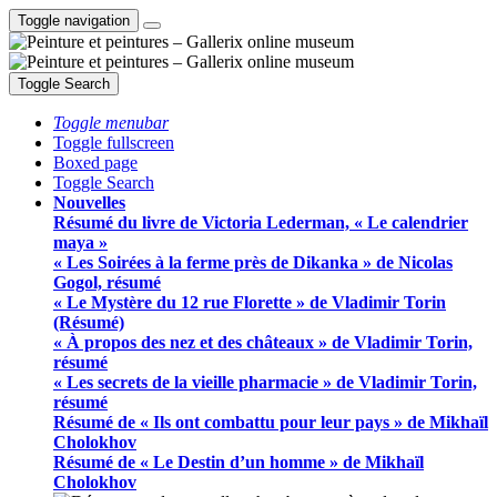
Toggle navigation
Toggle Search
Toggle menubar
Toggle fullscreen
Boxed page
Toggle Search
Nouvelles
Résumé du livre de Victoria Lederman, « Le calendrier
maya »
« Les Soirées à la ferme près de Dikanka » de Nicolas
Gogol, résumé
« Le Mystère du 12 rue Florette » de Vladimir Torin
(Résumé)
« À propos des nez et des châteaux » de Vladimir Torin,
résumé
« Les secrets de la vieille pharmacie » de Vladimir Torin,
résumé
Résumé de « Ils ont combattu pour leur pays » de Mikhaïl
Cholokhov
Résumé de « Le Destin d’un homme » de Mikhaïl
Cholokhov