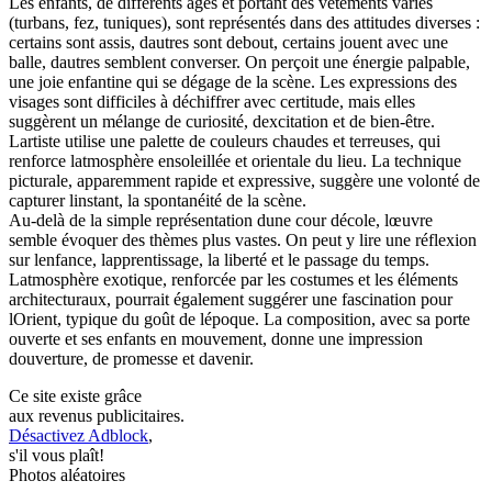
Les enfants, de différents âges et portant des vêtements variés
(turbans, fez, tuniques), sont représentés dans des attitudes diverses :
certains sont assis, dautres sont debout, certains jouent avec une
balle, dautres semblent converser. On perçoit une énergie palpable,
une joie enfantine qui se dégage de la scène. Les expressions des
visages sont difficiles à déchiffrer avec certitude, mais elles
suggèrent un mélange de curiosité, dexcitation et de bien-être.
Lartiste utilise une palette de couleurs chaudes et terreuses, qui
renforce latmosphère ensoleillée et orientale du lieu. La technique
picturale, apparemment rapide et expressive, suggère une volonté de
capturer linstant, la spontanéité de la scène.
Au-delà de la simple représentation dune cour décole, lœuvre
semble évoquer des thèmes plus vastes. On peut y lire une réflexion
sur lenfance, lapprentissage, la liberté et le passage du temps.
Latmosphère exotique, renforcée par les costumes et les éléments
architecturaux, pourrait également suggérer une fascination pour
lOrient, typique du goût de lépoque. La composition, avec sa porte
ouverte et ses enfants en mouvement, donne une impression
douverture, de promesse et davenir.
Ce site existe grâce
aux revenus publicitaires.
Désactivez Adblock
,
s'il vous plaît!
Photos aléatoires