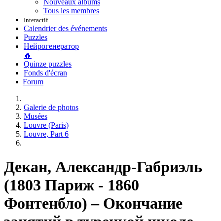
Nouveaux albums
Tous les membres
Interactif
Calendrier des événements
Puzzles
Нейрогенератор
🔥
Quinze puzzles
Fonds d'écran
Forum
Galerie de photos
Musées
Louvre (Paris)
Louvre, Part 6
Декан, Александр-Габриэль
(1803 Париж - 1860
Фонтенбло) – Окончание