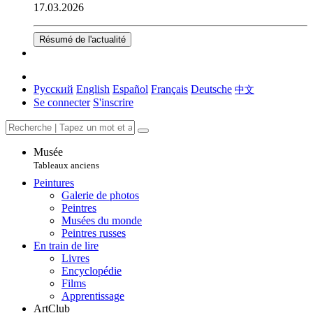
17.03.2026
Résumé de l'actualité
Русский
English
Español
Français
Deutsche
中文
Se connecter
S'inscrire
Musée
Tableaux anciens
Peintures
Galerie de photos
Peintres
Musées du monde
Peintres russes
En train de lire
Livres
Encyclopédie
Films
Apprentissage
ArtClub