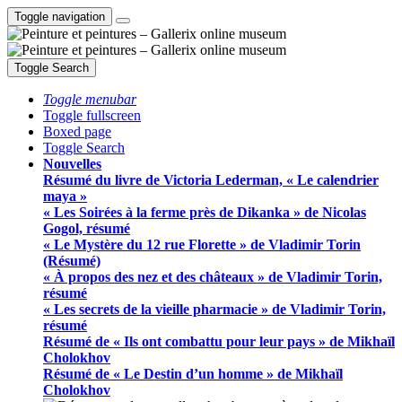
Toggle navigation
Toggle Search
Toggle menubar
Toggle fullscreen
Boxed page
Toggle Search
Nouvelles
Résumé du livre de Victoria Lederman, « Le calendrier
maya »
« Les Soirées à la ferme près de Dikanka » de Nicolas
Gogol, résumé
« Le Mystère du 12 rue Florette » de Vladimir Torin
(Résumé)
« À propos des nez et des châteaux » de Vladimir Torin,
résumé
« Les secrets de la vieille pharmacie » de Vladimir Torin,
résumé
Résumé de « Ils ont combattu pour leur pays » de Mikhaïl
Cholokhov
Résumé de « Le Destin d’un homme » de Mikhaïl
Cholokhov