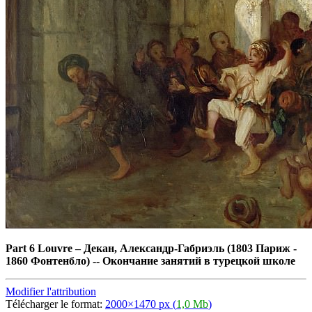
Part 6 Louvre
–
Декан, Александр-Габриэль (1803 Париж -
1860 Фонтенбло) -- Окончание занятий в турецкой школе
Modifier l'attribution
Télécharger le format:
2000×1470 px (
1,0 Mb
)