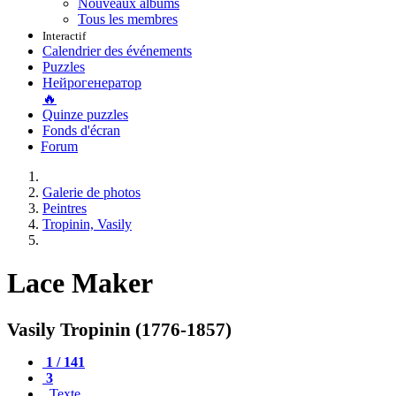
Nouveaux albums
Tous les membres
Interactif
Calendrier des événements
Puzzles
Нейрогенератор
🔥
Quinze puzzles
Fonds d'écran
Forum
Galerie de photos
Peintres
Tropinin, Vasily
Lace Maker
Vasily Tropinin (1776-1857)
1 / 141
3
Texte