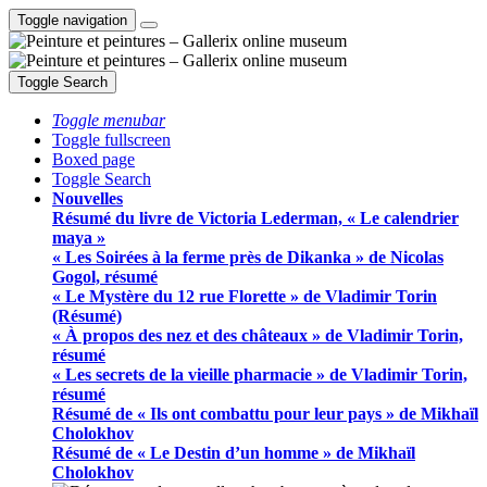
Toggle navigation
Toggle Search
Toggle menubar
Toggle fullscreen
Boxed page
Toggle Search
Nouvelles
Résumé du livre de Victoria Lederman, « Le calendrier
maya »
« Les Soirées à la ferme près de Dikanka » de Nicolas
Gogol, résumé
« Le Mystère du 12 rue Florette » de Vladimir Torin
(Résumé)
« À propos des nez et des châteaux » de Vladimir Torin,
résumé
« Les secrets de la vieille pharmacie » de Vladimir Torin,
résumé
Résumé de « Ils ont combattu pour leur pays » de Mikhaïl
Cholokhov
Résumé de « Le Destin d’un homme » de Mikhaïl
Cholokhov