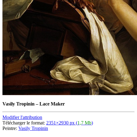
Vasily Tropinin
–
Lace Maker
Modifier l'attribution
Télécharger le format:
2351×2930 px (
1,7 Mb
)
Peintre:
Vasily Tropinin