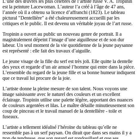
L’une des œuvres les plus célèbres de l’artiste russe V. A. Tropinin
est la peinture Lacewoman. L’auteur l’a créé à l’âge de 47 ans,
l’année où il a obtenu sa licence d’affranchi (1823). Le tableau
pictural "Dentellière" a été chaleureusement accueilli par les
critiques et le public. Il est devenu un véritable joyau de l’art russe.
Tropinin a ouvert au public un nouveau genre de portrait. Il a
magistralement dépeint l’image d’une aiguilleuse et de son dur
labeur. Un seul moment de la vie quotidienne de la jeune paysanne
est représenté : elle fait des travaux d’aiguille.
Le jeune visage de la fille du serf est très joli. Elle quitte la dentelle
des yeux et regarde d’un air amusé l’homme qui entre dans la pièce.
L’ensemble du regard de la jeune fille et sa bonne humeur indiquent
que ce travail lui procure de la joie.
L’artiste donne la pleine mesure de son talent. Nous voyons une
image saisissante avec le naturel des couleurs et un excellent
éclairage. Tropinin utilise une palette légère, apportant des nuances
de couleurs argentées et lilas. Le maître détaille minutieusement son
coup de pinceau et le travail manuel de la dentellière - toile et
fuseaux.
L’artiste a tellement idéalisé l’héroïne du tableau qu’elle ne
ressemble pas à un serf paysan. On dirait que dans ses mains il y a
trop de tendresse, que son regard est rondouillard et que ses