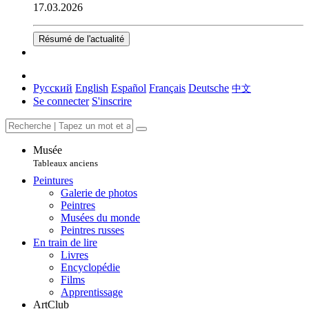
17.03.2026
Résumé de l'actualité
Русский
English
Español
Français
Deutsche
中文
Se connecter
S'inscrire
Musée
Tableaux anciens
Peintures
Galerie de photos
Peintres
Musées du monde
Peintres russes
En train de lire
Livres
Encyclopédie
Films
Apprentissage
ArtClub