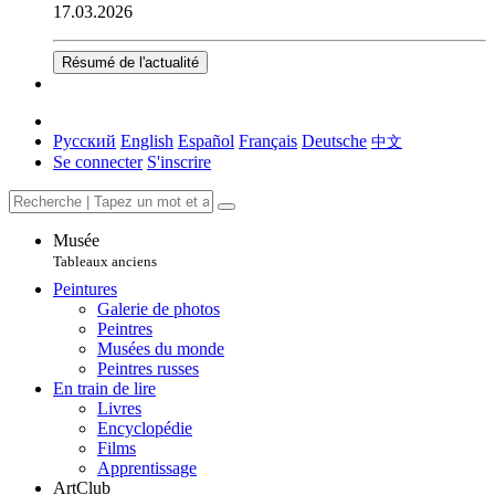
17.03.2026
Résumé de l'actualité
Русский
English
Español
Français
Deutsche
中文
Se connecter
S'inscrire
Musée
Tableaux anciens
Peintures
Galerie de photos
Peintres
Musées du monde
Peintres russes
En train de lire
Livres
Encyclopédie
Films
Apprentissage
ArtClub