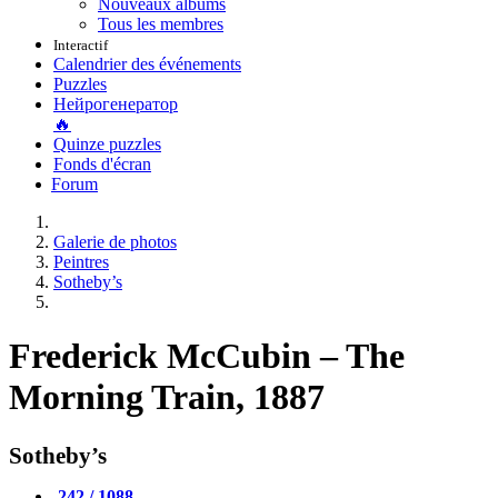
Nouveaux albums
Tous les membres
Interactif
Calendrier des événements
Puzzles
Нейрогенератор
🔥
Quinze puzzles
Fonds d'écran
Forum
Galerie de photos
Peintres
Sotheby’s
Frederick McCubin – The
Morning Train, 1887
Sotheby’s
242 / 1088