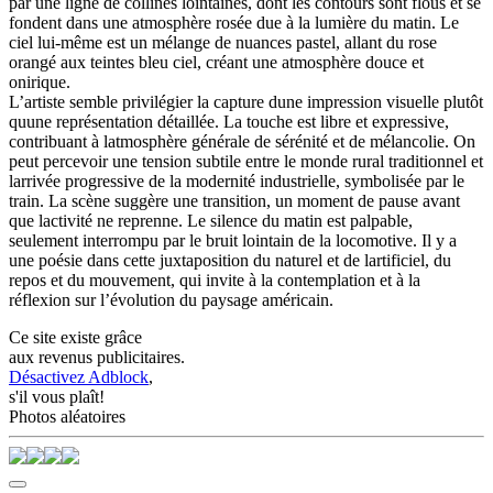
par une ligne de collines lointaines, dont les contours sont flous et se
fondent dans une atmosphère rosée due à la lumière du matin. Le
ciel lui-même est un mélange de nuances pastel, allant du rose
orangé aux teintes bleu ciel, créant une atmosphère douce et
onirique.
L’artiste semble privilégier la capture dune impression visuelle plutôt
quune représentation détaillée. La touche est libre et expressive,
contribuant à latmosphère générale de sérénité et de mélancolie. On
peut percevoir une tension subtile entre le monde rural traditionnel et
larrivée progressive de la modernité industrielle, symbolisée par le
train. La scène suggère une transition, un moment de pause avant
que lactivité ne reprenne. Le silence du matin est palpable,
seulement interrompu par le bruit lointain de la locomotive. Il y a
une poésie dans cette juxtaposition du naturel et de lartificiel, du
repos et du mouvement, qui invite à la contemplation et à la
réflexion sur l’évolution du paysage américain.
Ce site existe grâce
aux revenus publicitaires.
Désactivez Adblock
,
s'il vous plaît!
Photos aléatoires