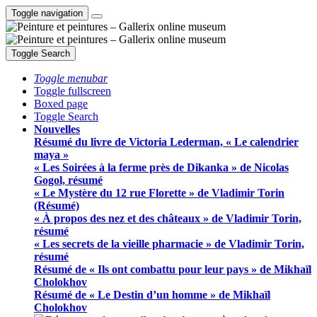
Toggle navigation
Toggle Search
Toggle menubar
Toggle fullscreen
Boxed page
Toggle Search
Nouvelles
Résumé du livre de Victoria Lederman, « Le calendrier
maya »
« Les Soirées à la ferme près de Dikanka » de Nicolas
Gogol, résumé
« Le Mystère du 12 rue Florette » de Vladimir Torin
(Résumé)
« À propos des nez et des châteaux » de Vladimir Torin,
résumé
« Les secrets de la vieille pharmacie » de Vladimir Torin,
résumé
Résumé de « Ils ont combattu pour leur pays » de Mikhaïl
Cholokhov
Résumé de « Le Destin d’un homme » de Mikhaïl
Cholokhov