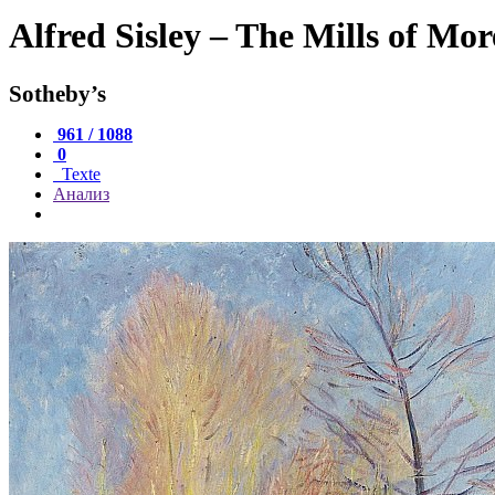
Alfred Sisley – The Mills of Mor
Sotheby’s
961 / 1088
0
Texte
Анализ