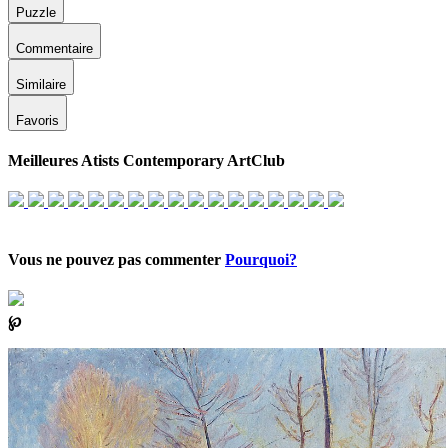
Puzzle
Commentaire
Similaire
Favoris
Meilleures Atists Contemporary ArtClub
Vous ne pouvez pas commenter
Pourquoi?
℘