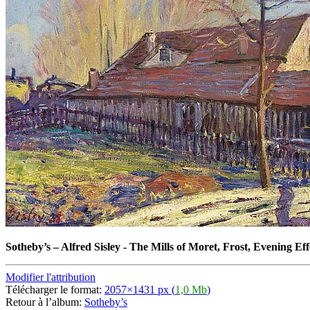
Sotheby’s
–
Alfred Sisley - The Mills of Moret, Frost, Evening Eff
Modifier l'attribution
Télécharger le format:
2057×1431 px (
1,0 Mb
)
Retour à l’album:
Sotheby’s