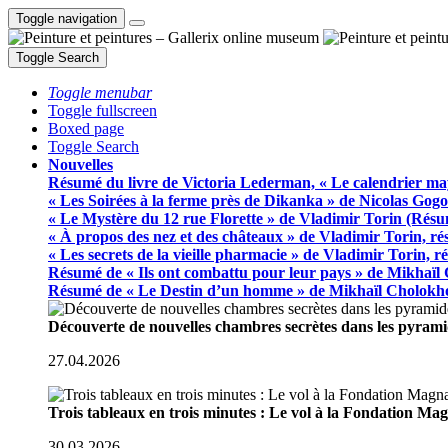
Toggle navigation
Toggle Search
Toggle menubar
Toggle fullscreen
Boxed page
Toggle Search
Nouvelles
Résumé du livre de Victoria Lederman, « Le calendrier ma
« Les Soirées à la ferme près de Dikanka » de Nicolas Gogo
« Le Mystère du 12 rue Florette » de Vladimir Torin (Rés
« À propos des nez et des châteaux » de Vladimir Torin, r
« Les secrets de la vieille pharmacie » de Vladimir Torin, 
Résumé de « Ils ont combattu pour leur pays » de Mikhaïl
Résumé de « Le Destin d’un homme » de Mikhaïl Cholokh
Découverte de nouvelles chambres secrètes dans les pyram
27.04.2026
Trois tableaux en trois minutes : Le vol à la Fondation M
30.03.2026