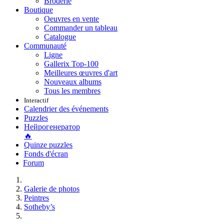
Broderie
Boutique
Oeuvres en vente
Commander un tableau
Catalogue
Communauté
Ligne
Gallerix Top-100
Meilleures œuvres d'art
Nouveaux albums
Tous les membres
Interactif
Calendrier des événements
Puzzles
Нейрогенератор
🔥
Quinze puzzles
Fonds d'écran
Forum
Galerie de photos
Peintres
Sotheby’s