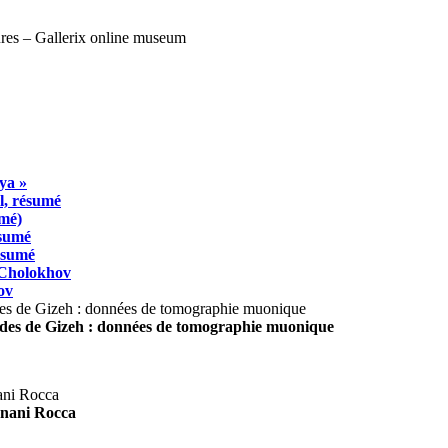
ya »
l, résumé
umé)
ésumé
résumé
 Cholokhov
ov
ides de Gizeh : données de tomographie muonique
agnani Rocca