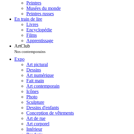
Peintres
Musées du monde
Peintres russes
En train de lire
Livres
Encyclopédie
Films
Apprentissage
ArtClub
Nos contemporains
Expo
Art pictural
Dessins
Art numérique
Fait main
Art contemporain
Icônes
Photo
Sculpture
Dessins d'enfants
Conception de vêtements
Art de rue
Art corporel
Intérieur