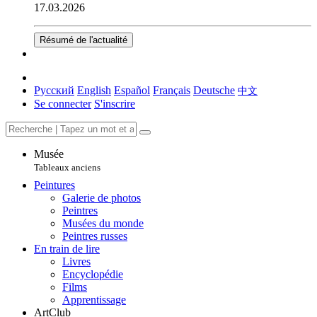
17.03.2026
Résumé de l'actualité
Русский
English
Español
Français
Deutsche
中文
Se connecter
S'inscrire
Musée
Tableaux anciens
Peintures
Galerie de photos
Peintres
Musées du monde
Peintres russes
En train de lire
Livres
Encyclopédie
Films
Apprentissage
ArtClub