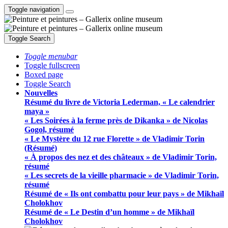
Toggle navigation
Toggle Search
Toggle menubar
Toggle fullscreen
Boxed page
Toggle Search
Nouvelles
Résumé du livre de Victoria Lederman, « Le calendrier
maya »
« Les Soirées à la ferme près de Dikanka » de Nicolas
Gogol, résumé
« Le Mystère du 12 rue Florette » de Vladimir Torin
(Résumé)
« À propos des nez et des châteaux » de Vladimir Torin,
résumé
« Les secrets de la vieille pharmacie » de Vladimir Torin,
résumé
Résumé de « Ils ont combattu pour leur pays » de Mikhaïl
Cholokhov
Résumé de « Le Destin d’un homme » de Mikhaïl
Cholokhov