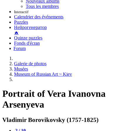
Nouveaux albums
Tous les membres
Interactif
Calendrier des événements
Puzzles
Нейрогенератор
🔥
Quinze puzzles
Fonds d'écran
Forum
Galerie de photos
Musées
Museum of Russian Art ~ Kiev
Portrait of Vera Ivanovna
Arsenyeva
Vladimir Borovikovsky (1757-1825)
2 / 10