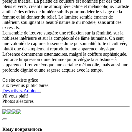
presque théâtral. La palette de couleurs est dominée par des tons
bleus et verts, créant une atmosphère calme et mélancolique. Lartiste
a utilisé des effets de lumière subtils pour modeler le visage de la
femme et lui donner du relief. La lumière semble émaner de
lintérieur, soulignant la beauté naturelle du modèle, sans artifices
excessifs.
Lensemble de lœuvre suggère une réflexion sur la féminité, sur la
noblesse intérieure et sur la complexité de lâme humaine. On sent
une volonté de capturer lessence dune personnalité forte et cultivée,
plutôt que de simplement reproduire une apparence physique.
Labsence dornements ostentatoires, malgré la coiffure sophistiquée,
renforce limpression dune femme qui privilégie la substance à
lapparence. Lœuvre évoque une certaine mélancolie, mais aussi une
profonde dignité et une sagesse acquise avec le temps.
Ce site existe grâce
aux revenus publicitaires.
Désactivez Adblock
,
s'il vous plaît!
Photos aléatoires
Кому понравилось