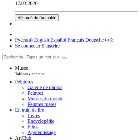
17.03.2026
Résumé de l'actualité
Русский
English
Español
Français
Deutsche
中文
Se connecter
S'inscrire
Musée
Tableaux anciens
Peintures
Galerie de photos
Peintres
Musées du monde
Peintres russes
En train de lire
Livres
Encyclopédie
Films
Apprentissage
ArtClub