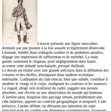
Lœuvre présente une figure masculine,
dominée par une posture à la fois assurée et légèrement désinvolte.
Lhomme, habillé dune redingote sombre et de jambières ajustées,
dégage une impression de raffinement et de mobilité. La main
gantée soutenant le chapeau, posé négligemment dans lautre,
accentue cette attitude nonchalante, presque théâtrale.
Le dessin est réalisé avec une grande précision dans la définition des
volumes et des étoffes, témoignant dune maîtrise technique
indéniable. Lutilisation du clair-obscur, bien que subtile, contribue à
modeler le visage et le corps, soulignant les contours et les nuances.
Le regard, dirigé vers lextérieur du cadre, suggère une pensée
absorbée, une rêverie ou une observation du monde qui lentoure.
À larrière-plan, lesquisse dun paysage urbain, probablement une
ville italienne, apporte un contexte géographique et temporel. Cette
présence, à peine définie, ne détourne pas lattention du sujet
principal mais lui confère une dimension supplémentaire, évoquant