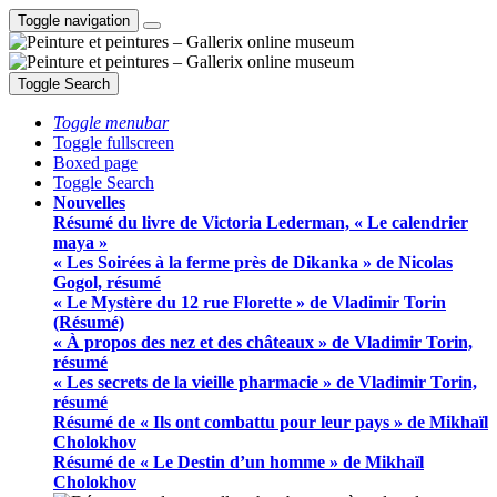
Toggle navigation
Toggle Search
Toggle menubar
Toggle fullscreen
Boxed page
Toggle Search
Nouvelles
Résumé du livre de Victoria Lederman, « Le calendrier
maya »
« Les Soirées à la ferme près de Dikanka » de Nicolas
Gogol, résumé
« Le Mystère du 12 rue Florette » de Vladimir Torin
(Résumé)
« À propos des nez et des châteaux » de Vladimir Torin,
résumé
« Les secrets de la vieille pharmacie » de Vladimir Torin,
résumé
Résumé de « Ils ont combattu pour leur pays » de Mikhaïl
Cholokhov
Résumé de « Le Destin d’un homme » de Mikhaïl
Cholokhov