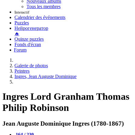
Nouveaux albums
Tous les membres
Interactif
Calendrier des événements
Puzzles
Нейрогенератор
🔥
Quinze puzzles
Fonds d'écran
Forum
Galerie de photos
Peintres
Ingres, Jean Auguste Dominique
Ingres Lord Granham Thomas
Philip Robinson
Jean Auguste Dominique Ingres (1780-1867)
164 / 230