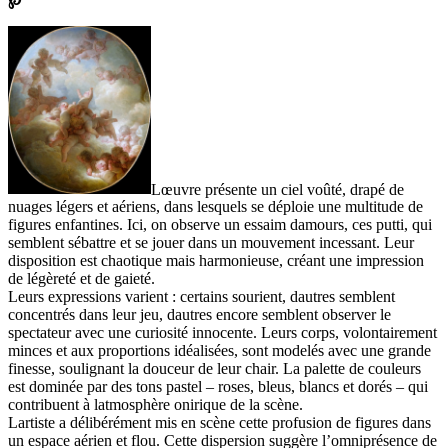
Lœuvre présente un ciel voûté, drapé de
nuages légers et aériens, dans lesquels se déploie une multitude de
figures enfantines. Ici, on observe un essaim damours, ces putti, qui
semblent sébattre et se jouer dans un mouvement incessant. Leur
disposition est chaotique mais harmonieuse, créant une impression
de légèreté et de gaieté.
Leurs expressions varient : certains sourient, dautres semblent
concentrés dans leur jeu, dautres encore semblent observer le
spectateur avec une curiosité innocente. Leurs corps, volontairement
minces et aux proportions idéalisées, sont modelés avec une grande
finesse, soulignant la douceur de leur chair. La palette de couleurs
est dominée par des tons pastel – roses, bleus, blancs et dorés – qui
contribuent à latmosphère onirique de la scène.
Lartiste a délibérément mis en scène cette profusion de figures dans
un espace aérien et flou. Cette dispersion suggère l’omniprésence de