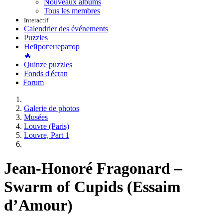
Nouveaux albums
Tous les membres
Interactif
Calendrier des événements
Puzzles
Нейрогенератор
🔥
Quinze puzzles
Fonds d'écran
Forum
Galerie de photos
Musées
Louvre (Paris)
Louvre, Part 1
Jean-Honoré Fragonard –
Swarm of Cupids (Essaim
d’Amour)