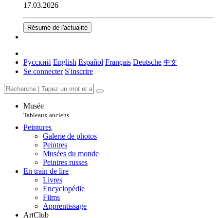
17.03.2026
Résumé de l'actualité
Русский
English
Español
Français
Deutsche
中文
Se connecter
S'inscrire
Musée
Tableaux anciens
Peintures
Galerie de photos
Peintres
Musées du monde
Peintres russes
En train de lire
Livres
Encyclopédie
Films
Apprentissage
ArtClub