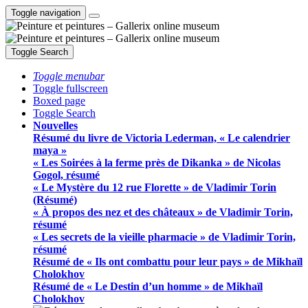
Toggle navigation
Toggle Search
Toggle menubar
Toggle fullscreen
Boxed page
Toggle Search
Nouvelles
Résumé du livre de Victoria Lederman, « Le calendrier
maya »
« Les Soirées à la ferme près de Dikanka » de Nicolas
Gogol, résumé
« Le Mystère du 12 rue Florette » de Vladimir Torin
(Résumé)
« À propos des nez et des châteaux » de Vladimir Torin,
résumé
« Les secrets de la vieille pharmacie » de Vladimir Torin,
résumé
Résumé de « Ils ont combattu pour leur pays » de Mikhaïl
Cholokhov
Résumé de « Le Destin d’un homme » de Mikhaïl
Cholokhov