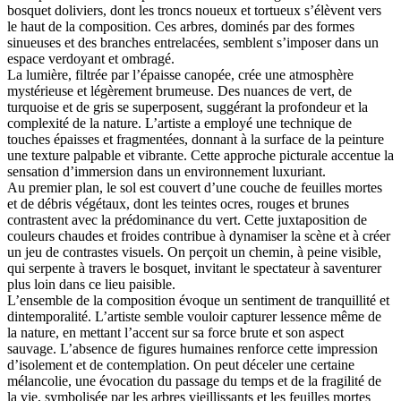
bosquet doliviers, dont les troncs noueux et tortueux s’élèvent vers
le haut de la composition. Ces arbres, dominés par des formes
sinueuses et des branches entrelacées, semblent s’imposer dans un
espace verdoyant et ombragé.
La lumière, filtrée par l’épaisse canopée, crée une atmosphère
mystérieuse et légèrement brumeuse. Des nuances de vert, de
turquoise et de gris se superposent, suggérant la profondeur et la
complexité de la nature. L’artiste a employé une technique de
touches épaisses et fragmentées, donnant à la surface de la peinture
une texture palpable et vibrante. Cette approche picturale accentue la
sensation d’immersion dans un environnement luxuriant.
Au premier plan, le sol est couvert d’une couche de feuilles mortes
et de débris végétaux, dont les teintes ocres, rouges et brunes
contrastent avec la prédominance du vert. Cette juxtaposition de
couleurs chaudes et froides contribue à dynamiser la scène et à créer
un jeu de contrastes visuels. On perçoit un chemin, à peine visible,
qui serpente à travers le bosquet, invitant le spectateur à saventurer
plus loin dans ce lieu paisible.
L’ensemble de la composition évoque un sentiment de tranquillité et
dintemporalité. L’artiste semble vouloir capturer lessence même de
la nature, en mettant l’accent sur sa force brute et son aspect
sauvage. L’absence de figures humaines renforce cette impression
d’isolement et de contemplation. On peut déceler une certaine
mélancolie, une évocation du passage du temps et de la fragilité de
la vie, symbolisée par les arbres vieillissants et les feuilles mortes