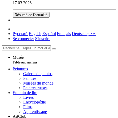
17.03.2026
Résumé de l'actualité
Русский
English
Español
Français
Deutsche
中文
Se connecter
S'inscrire
Musée
Tableaux anciens
Peintures
Galerie de photos
Peintres
Musées du monde
Peintres russes
En train de lire
Livres
Encyclopédie
Films
Apprentissage
ArtClub