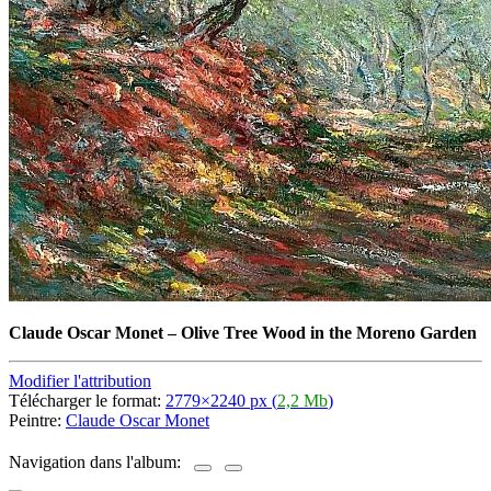
Claude Oscar Monet
–
Olive Tree Wood in the Moreno Garden
Modifier l'attribution
Télécharger le format:
2779×2240 px (
2,2 Mb
)
Peintre:
Claude Oscar Monet
Navigation dans l'album: