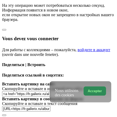
На эту операцию может потребоваться несколько секунд.
Информация появится в новом окне,
если открытие новых окон не запрещено в настройках вашего
браузера.
Vous devez vous connecter
Для работы с коллекциями – пожалуйста,
войдите в аккаунт
(ouvrir dans une nouvelle fenetre).
Поделиться | Встроить
Поделиться ссылкой в соцсетях:
Вставить картинку на сайт:
Скопируйте и вставьте в исходный код сайта
Nous utilisons
Accepter
des cookies
Вставить картинку в сообщение на форум:
Скопируйте и вставьте в текст сообщения