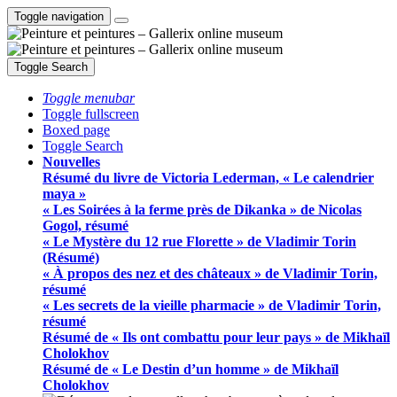
Toggle navigation
Toggle Search
Toggle menubar
Toggle fullscreen
Boxed page
Toggle Search
Nouvelles
Résumé du livre de Victoria Lederman, « Le calendrier
maya »
« Les Soirées à la ferme près de Dikanka » de Nicolas
Gogol, résumé
« Le Mystère du 12 rue Florette » de Vladimir Torin
(Résumé)
« À propos des nez et des châteaux » de Vladimir Torin,
résumé
« Les secrets de la vieille pharmacie » de Vladimir Torin,
résumé
Résumé de « Ils ont combattu pour leur pays » de Mikhaïl
Cholokhov
Résumé de « Le Destin d’un homme » de Mikhaïl
Cholokhov