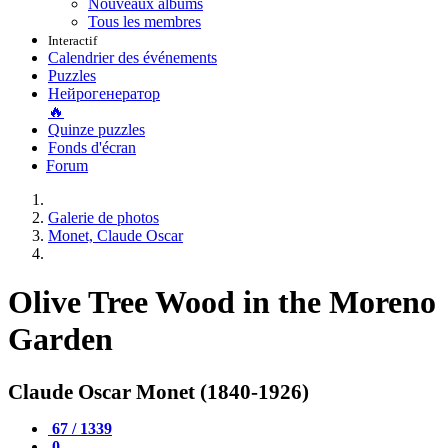
Nouveaux albums
Tous les membres
Interactif
Calendrier des événements
Puzzles
Нейрогенератор
🔥
Quinze puzzles
Fonds d'écran
Forum
Galerie de photos
Monet, Claude Oscar
Olive Tree Wood in the Moreno
Garden
Claude Oscar Monet (1840-1926)
67 / 1339
0