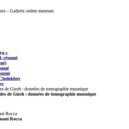
ya »
l, résumé
umé)
ésumé
résumé
 Cholokhov
ov
ides de Gizeh : données de tomographie muonique
agnani Rocca