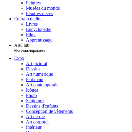
Peintres
Musées du monde
Peintres russes
En train de lire
Livres
Encyclopédie
Films
Apprentissage
ArtClub
Nos contemporains
Expo
Art pictural
Dessins
Art numérique
Fait main
Art contemporain
Icônes
Photo
Sculpture
Dessins d'enfants
Conception de vêtements
Art de rue
Art corporel
Intérieur