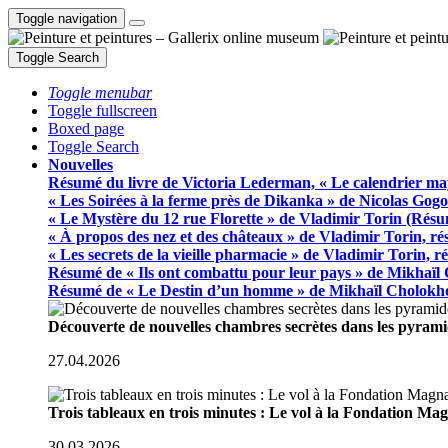
Toggle navigation
Toggle Search
Toggle menubar
Toggle fullscreen
Boxed page
Toggle Search
Nouvelles
Résumé du livre de Victoria Lederman, « Le calendrier ma
« Les Soirées à la ferme près de Dikanka » de Nicolas Gogo
« Le Mystère du 12 rue Florette » de Vladimir Torin (Rés
« À propos des nez et des châteaux » de Vladimir Torin, r
« Les secrets de la vieille pharmacie » de Vladimir Torin, 
Résumé de « Ils ont combattu pour leur pays » de Mikhaïl
Résumé de « Le Destin d’un homme » de Mikhaïl Cholokh
Découverte de nouvelles chambres secrètes dans les pyram
27.04.2026
Trois tableaux en trois minutes : Le vol à la Fondation M
30.03.2026