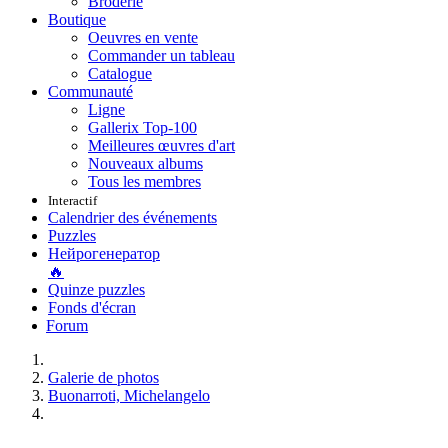
Broderie
Boutique
Oeuvres en vente
Commander un tableau
Catalogue
Communauté
Ligne
Gallerix Top-100
Meilleures œuvres d'art
Nouveaux albums
Tous les membres
Interactif
Calendrier des événements
Puzzles
Нейрогенератор
🔥
Quinze puzzles
Fonds d'écran
Forum
Galerie de photos
Buonarroti, Michelangelo