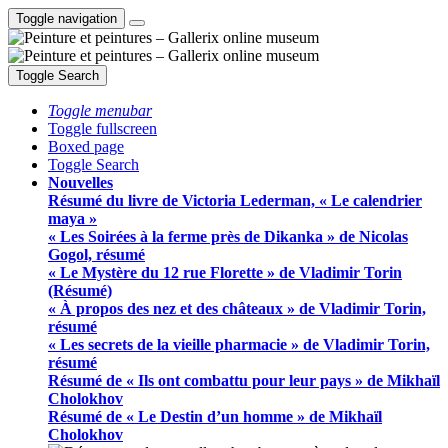
Toggle navigation
Toggle Search
Toggle menubar
Toggle fullscreen
Boxed page
Toggle Search
Nouvelles
Résumé du livre de Victoria Lederman, « Le calendrier
maya »
« Les Soirées à la ferme près de Dikanka » de Nicolas
Gogol, résumé
« Le Mystère du 12 rue Florette » de Vladimir Torin
(Résumé)
« À propos des nez et des châteaux » de Vladimir Torin,
résumé
« Les secrets de la vieille pharmacie » de Vladimir Torin,
résumé
Résumé de « Ils ont combattu pour leur pays » de Mikhaïl
Cholokhov
Résumé de « Le Destin d’un homme » de Mikhaïl
Cholokhov