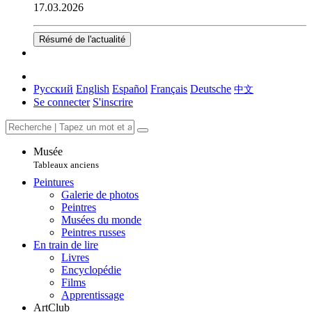
17.03.2026
Résumé de l'actualité
Русский
English
Español
Français
Deutsche
中文
Se connecter
S'inscrire
Musée
Tableaux anciens
Peintures
Galerie de photos
Peintres
Musées du monde
Peintres russes
En train de lire
Livres
Encyclopédie
Films
Apprentissage
ArtClub