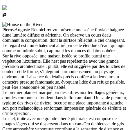
℘
Lœuvre présente une scène fluviale baignée
dune lumière diffuse et aérienne. On observe un cours deau
dominant la composition, dont la surface réfléchit le ciel changeant.
Le regard est immédiatement attiré par cette étendue d’eau, qui agit
comme un miroir subtil, capturant les nuances de latmosphère.
Sur la rive opposée, une maison isolée se profile parmi une
végétation luxuriante. Elle nest pas représentée avec une grande
précision architecturale ; plutôt, elle est suggérée par des touches de
couleur et de forme, s’intégrant harmonieusement au paysage
environnant. Labsence de détails précis confère à la demeure un
caractère presque fantomatique, évoquant lidée dun refuge paisible,
peut-être abandonné ou peu habité.
Le premier plan est marqué par des arbres aux feuillages généreux,
dont les contours se fondent dans le flou ambiant. Un saule pleureur,
typique des rives de rivière, occupe une place importante à gauche,
son port mélancolique renforçant limpression générale de sérénité et
d’introspection.
Le ciel, traité avec une grande liberté picturale, est composé de
nuages légers qui se dispersent dans un camaïeu de bleus et de gris.
Cette atmosphère vaporeuse contribue à la sensation de distance et