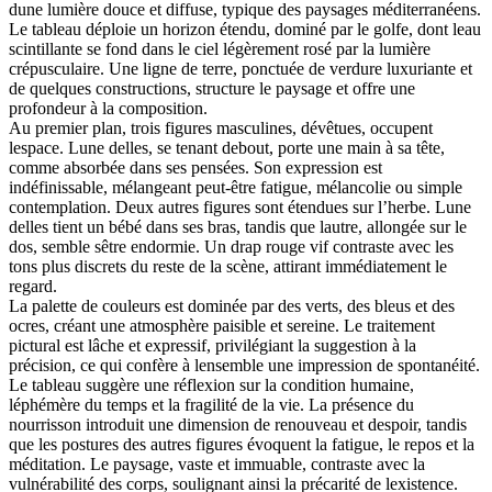
dune lumière douce et diffuse, typique des paysages méditerranéens.
Le tableau déploie un horizon étendu, dominé par le golfe, dont leau
scintillante se fond dans le ciel légèrement rosé par la lumière
crépusculaire. Une ligne de terre, ponctuée de verdure luxuriante et
de quelques constructions, structure le paysage et offre une
profondeur à la composition.
Au premier plan, trois figures masculines, dévêtues, occupent
lespace. Lune delles, se tenant debout, porte une main à sa tête,
comme absorbée dans ses pensées. Son expression est
indéfinissable, mélangeant peut-être fatigue, mélancolie ou simple
contemplation. Deux autres figures sont étendues sur l’herbe. Lune
delles tient un bébé dans ses bras, tandis que lautre, allongée sur le
dos, semble sêtre endormie. Un drap rouge vif contraste avec les
tons plus discrets du reste de la scène, attirant immédiatement le
regard.
La palette de couleurs est dominée par des verts, des bleus et des
ocres, créant une atmosphère paisible et sereine. Le traitement
pictural est lâche et expressif, privilégiant la suggestion à la
précision, ce qui confère à lensemble une impression de spontanéité.
Le tableau suggère une réflexion sur la condition humaine,
léphémère du temps et la fragilité de la vie. La présence du
nourrisson introduit une dimension de renouveau et despoir, tandis
que les postures des autres figures évoquent la fatigue, le repos et la
méditation. Le paysage, vaste et immuable, contraste avec la
vulnérabilité des corps, soulignant ainsi la précarité de lexistence.