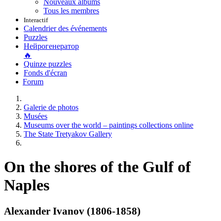
Nouveaux albums
Tous les membres
Interactif
Calendrier des événements
Puzzles
Нейрогенератор
🔥
Quinze puzzles
Fonds d'écran
Forum
Galerie de photos
Musées
Museums over the world – paintings collections online
The State Tretyakov Gallery
On the shores of the Gulf of
Naples
Alexander Ivanov (1806-1858)