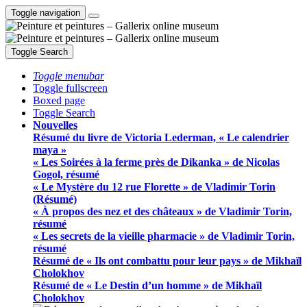
Toggle navigation
Toggle Search
Toggle menubar
Toggle fullscreen
Boxed page
Toggle Search
Nouvelles
Résumé du livre de Victoria Lederman, « Le calendrier
maya »
« Les Soirées à la ferme près de Dikanka » de Nicolas
Gogol, résumé
« Le Mystère du 12 rue Florette » de Vladimir Torin
(Résumé)
« À propos des nez et des châteaux » de Vladimir Torin,
résumé
« Les secrets de la vieille pharmacie » de Vladimir Torin,
résumé
Résumé de « Ils ont combattu pour leur pays » de Mikhaïl
Cholokhov
Résumé de « Le Destin d’un homme » de Mikhaïl
Cholokhov