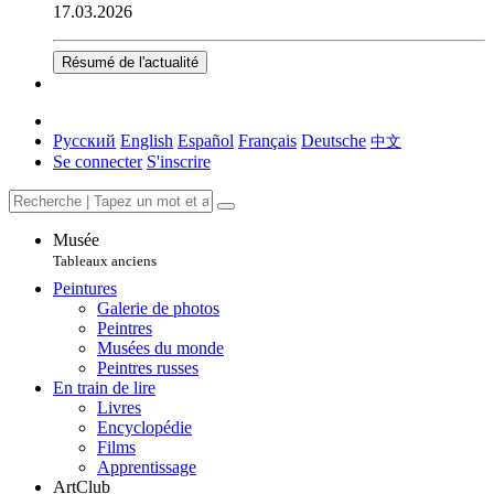
17.03.2026
Résumé de l'actualité
Русский
English
Español
Français
Deutsche
中文
Se connecter
S'inscrire
Musée
Tableaux anciens
Peintures
Galerie de photos
Peintres
Musées du monde
Peintres russes
En train de lire
Livres
Encyclopédie
Films
Apprentissage
ArtClub