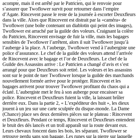
acompte, mais il est arrêté par le Patricien, qui le renvoie pour
s’assurer que Twoflower survit pour retourner dans l’empire
d’Agate. Rincevent passe le reste de la journée à escorter Deuxfleurs
dans la ville. Alors que Rincevent est distrait par la «caméra» de
Twoflower (une boîte contenant un diablotin qui peint des images),
Twoflower est arraché par la guilde des voleurs. Craignant la colère
du Patricien, Rincevent envisage de fuir la ville, mais les bagages
sensibles de Twoflower l’arrêtent, alors il suit Twoflower jusqu’à
l’auberge à la place. A l’auberge, Twoflower vend à l’aubergiste une
police d’assurance. Le chef de la guilde des voleurs attend l’arrivée
de Rincevent avec le bagage et l’or de Deuxfleurs. Le chef de la
Guilde des Assassins arrive : Le Patricien a changé d’avis et s’est
arrangé pour que Deuxfleurs soit retiré. Les voleurs et les assassins
sont sur le point de tuer Twoflower lorsque la guilde des marchands
nouvellement formée arrive pour le protéger. Rincevent et les
bagages arrivent pour trouver Twoflower profitant du chaos qui a
éclaté. L’aubergiste met le feu à son auberge pour encaisser sa
police. Rincevent et Deuxfleurs fuient la ville, la laissant brûler
derrière eux. Dans la partie 2, « L’expéditeur des huit », les dieux
jouent à un jeu sur une carte sculptée du disque-monde. La Dame
(Chance) place ses deux dernières pièces sur le plateau : Rincevent
et Deuxfleurs. Pendant ce temps, Rincevent et Deuxfleurs entendent
le bruit des dés lancés et un troll apparaît sur la route devant eux.
Leurs chevaux foncent dans les bois, les séparant. Twoflower se
retrouve perdu sans son bagage. Les runes sur la pierre sur laquelle