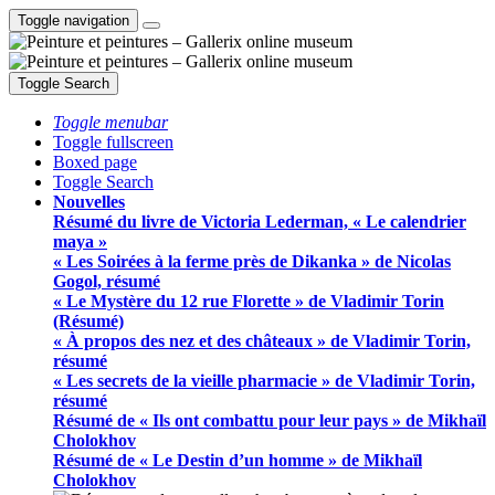
Toggle navigation
Toggle Search
Toggle menubar
Toggle fullscreen
Boxed page
Toggle Search
Nouvelles
Résumé du livre de Victoria Lederman, « Le calendrier
maya »
« Les Soirées à la ferme près de Dikanka » de Nicolas
Gogol, résumé
« Le Mystère du 12 rue Florette » de Vladimir Torin
(Résumé)
« À propos des nez et des châteaux » de Vladimir Torin,
résumé
« Les secrets de la vieille pharmacie » de Vladimir Torin,
résumé
Résumé de « Ils ont combattu pour leur pays » de Mikhaïl
Cholokhov
Résumé de « Le Destin d’un homme » de Mikhaïl
Cholokhov