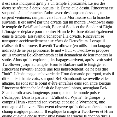
il est assis indiquent qu’il y a un temple à proximité. Le jeu des
dieux se résume à deux joueurs : la Dame et le destin. Rincevent est
suspendu à une branche d’arbre avec des loups en dessous, un
serpent venimeux rampant vers lui et la Mort assise sur la branche
suivante. Il est sauvé par une dryade qui lui montre Twoflower dans
le temple de Bel-Shamharoth, Eater of Souls et the Sender of Eight.
L’image se déplace pour montrer Hrun le Barbare rôdant également
dans le temple. Essayant d’échapper à la dryade, Rincevent se
transporte accidentellement aux côtés de Deuxfleurs. Lorsqu’il
réalise où il se trouve, il avertit Twoflower (en utilisant un langage
indirect) de ne pas prononcer le mot « huit ». Twoflower propose
qu’ils trouvent Bel-Shamharoth et lui demandent de leur montrer la
sortie. Alors qu’ils explorent, les bagages arrivent, après avoir suivi
Twoflower jusqu’au temple. Hrun le Barbare suit le Bagage, et
Rincevent l’avertit (encore une fois indirectement) de ne pas dire
"huit". L’épée magique bavarde de Hrun demande pourquoi, mais il
dit «huit» à haute voix, sur quoi Bel-Shamharoth se réveille et les
attaque. Ils sont sur le point d’être entraînés dans son antre lorsque
Rincevent déclenche le flash de l’appareil photo, aveuglant Bel-
Shamharoth assez longtemps pour que tout le monde puisse
s’échapper. Dans la partie 3, "L’attrait du Wyrm", le groupe - y
compris Hrun - reprend son voyage et passe le Wyrmberg, une
montagne à l’envers. Rincevent observe qu’ils doivent être dans un
champ magique puissant. Il explique la magie à Twoflower et Hrun
quand quelque chose d’invisible balaie et arrache le cochon qu’ils