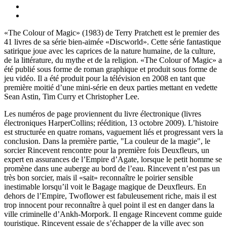
«The Colour of Magic» (1983) de Terry Pratchett est le premier des
41 livres de sa série bien-aimée «Discworld». Cette série fantastique
satirique joue avec les caprices de la nature humaine, de la culture,
de la littérature, du mythe et de la religion. «The Colour of Magic» a
été publié sous forme de roman graphique et produit sous forme de
jeu vidéo. Il a été produit pour la télévision en 2008 en tant que
première moitié d’une mini-série en deux parties mettant en vedette
Sean Astin, Tim Curry et Christopher Lee.
Les numéros de page proviennent du livre électronique (livres
électroniques HarperCollins; réédition, 13 octobre 2009). L’histoire
est structurée en quatre romans, vaguement liés et progressant vers la
conclusion. Dans la première partie, "La couleur de la magie", le
sorcier Rincevent rencontre pour la première fois Deuxfleurs, un
expert en assurances de l’Empire d’Agate, lorsque le petit homme se
promène dans une auberge au bord de l’eau. Rincevent n’est pas un
très bon sorcier, mais il «sait» reconnaître le poirier sensible
inestimable lorsqu’il voit le Bagage magique de Deuxfleurs. En
dehors de l’Empire, Twoflower est fabuleusement riche, mais il est
trop innocent pour reconnaître à quel point il est en danger dans la
ville criminelle d’Ankh-Morpork. Il engage Rincevent comme guide
touristique. Rincevent essaie de s’échapper de la ville avec son