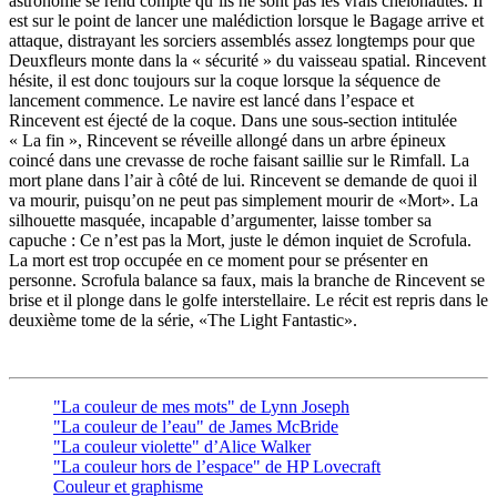
astronome se rend compte qu’ils ne sont pas les vrais chélonautes. Il
est sur le point de lancer une malédiction lorsque le Bagage arrive et
attaque, distrayant les sorciers assemblés assez longtemps pour que
Deuxfleurs monte dans la « sécurité » du vaisseau spatial. Rincevent
hésite, il est donc toujours sur la coque lorsque la séquence de
lancement commence. Le navire est lancé dans l’espace et
Rincevent est éjecté de la coque. Dans une sous-section intitulée
« La fin », Rincevent se réveille allongé dans un arbre épineux
coincé dans une crevasse de roche faisant saillie sur le Rimfall. La
mort plane dans l’air à côté de lui. Rincevent se demande de quoi il
va mourir, puisqu’on ne peut pas simplement mourir de «Mort». La
silhouette masquée, incapable d’argumenter, laisse tomber sa
capuche : Ce n’est pas la Mort, juste le démon inquiet de Scrofula.
La mort est trop occupée en ce moment pour se présenter en
personne. Scrofula balance sa faux, mais la branche de Rincevent se
brise et il plonge dans le golfe interstellaire. Le récit est repris dans le
deuxième tome de la série, «The Light Fantastic».
"La couleur de mes mots" de Lynn Joseph
"La couleur de l’eau" de James McBride
"La couleur violette" d’Alice Walker
"La couleur hors de l’espace" de HP Lovecraft
Couleur et graphisme