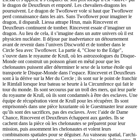
le dragon de Deuxfleurs et emporté. Les chevaliers-dragons les
poursuivent. Le dragon de Twoflower vole si haut que Twoflower
perd connaissance dans les airs. Sans Twoflower pour imaginer le
dragon, il disparaît. Liessa attrape Hrun, mais Rincevent et
Deuxfleurs continuent de tomber. Rincevent essaie d’imaginer un
dragon. Au lieu de cela, il s’imagine dans un autre univers où il est
physicien nucléaire. Il déjoue par inadvertance un détournement
avant de revenir dans l’univers Discworld et de tomber dans le
Circle Sea avec Twoflower. La partie 4, "Close to the Edge",
s’ouvre dans le royaume de Krull, où les astrozoologues du Disque-
Monde ont construit un poisson géant en métal pour que les
chelonautes puissent aller déterminer le sexe de la tortue étoile qui
transporte le Disque-Monde dans l’espace. Rincevent et Deuxfleurs
sont à la dérive sur la Mer du Cercle ; ils sont sur le point de franchir
le Rimfall lorsque leur bateau se heurte à la Circumfence qui fait le
tour du monde. Ils sont secourus par un troll des mers, qui leur parle
du royaume de Krull, où ils sont condamnés à être des esclaves. Une
équipe de récupération vient de Krull pour les récupérer. Ils sont
emprisonnés dans une pièce luxuriante où le Guestmaster leur assure
qu’ils sont des sacrifices, pas des esclaves. Avec l’aide de Dame
Chance, Rincevent et Deuxfleurs échappent aux gardes. Ils se
cachent dans la pièce où les chelonautes se préparent pour leur
mission, puis assomment les chelonautes et volent leurs
combinaisons spatiales pour se déguiser. Au vaisseau spatial, l’archi-