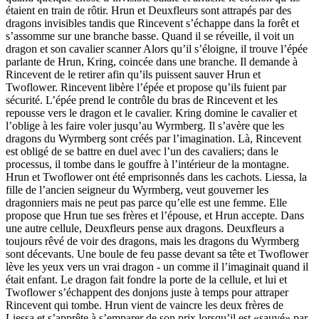
étaient en train de rôtir. Hrun et Deuxfleurs sont attrapés par des
dragons invisibles tandis que Rincevent s’échappe dans la forêt et
s’assomme sur une branche basse. Quand il se réveille, il voit un
dragon et son cavalier scanner Alors qu’il s’éloigne, il trouve l’épée
parlante de Hrun, Kring, coincée dans une branche. Il demande à
Rincevent de le retirer afin qu’ils puissent sauver Hrun et
Twoflower. Rincevent libère l’épée et propose qu’ils fuient par
sécurité. L’épée prend le contrôle du bras de Rincevent et les
repousse vers le dragon et le cavalier. Kring domine le cavalier et
l’oblige à les faire voler jusqu’au Wyrmberg. Il s’avère que les
dragons du Wyrmberg sont créés par l’imagination. Là, Rincevent
est obligé de se battre en duel avec l’un des cavaliers; dans le
processus, il tombe dans le gouffre à l’intérieur de la montagne.
Hrun et Twoflower ont été emprisonnés dans les cachots. Liessa, la
fille de l’ancien seigneur du Wyrmberg, veut gouverner les
dragonniers mais ne peut pas parce qu’elle est une femme. Elle
propose que Hrun tue ses frères et l’épouse, et Hrun accepte. Dans
une autre cellule, Deuxfleurs pense aux dragons. Deuxfleurs a
toujours rêvé de voir des dragons, mais les dragons du Wyrmberg
sont décevants. Une boule de feu passe devant sa tête et Twoflower
lève les yeux vers un vrai dragon - un comme il l’imaginait quand il
était enfant. Le dragon fait fondre la porte de la cellule, et lui et
Twoflower s’échappent des donjons juste à temps pour attraper
Rincevent qui tombe. Hrun vient de vaincre les deux frères de
Liessa et s’apprête à s’emparer de son prix lorsqu’il est «sauvé» par